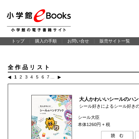
トップ
｜
購入の手順
｜
お問い合せ
｜
販売サイト一覧
全作品リスト
◀
1
2
3
4
5
6
7
…
▶
大人かわいいシールのハン
シール好きによるシール好き
シール大臣
本体1260円 + 税