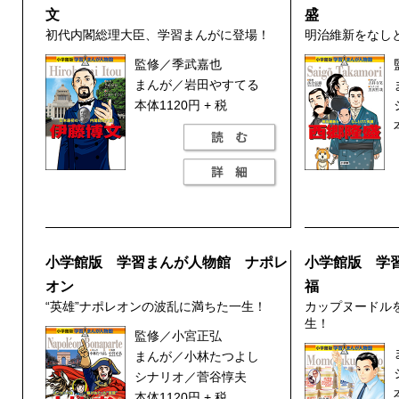
文
盛
初代内閣総理大臣、学習まんがに登場！
明治維新をなし
監修／季武嘉也
まんが／岩田やすてる
本体1120円 + 税
小学館版 学習まんが人物館 ナポレ
小学館版 学
オン
福
“英雄”ナポレオンの波乱に満ちた一生！
カップヌードル
生！
監修／小宮正弘
まんが／小林たつよし
シナリオ／菅谷惇夫
本体1120円 + 税