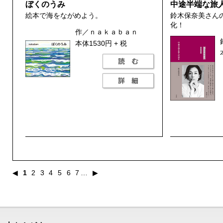
ぼくのうみ
中途半端な旅
絵本で海をながめよう。
鈴木保奈美さん
化！
作／ｎａｋａｂａｎ
本体1530円 + 税
◀
1
2
3
4
5
6
7
…
▶