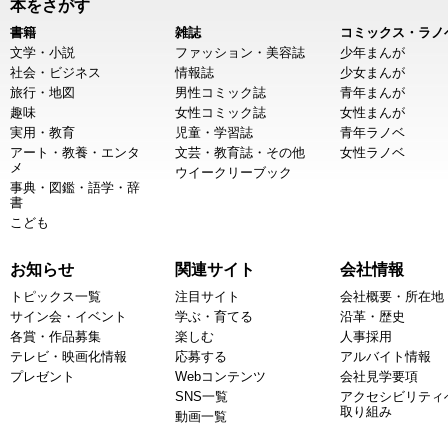
本をさがす
書籍
雑誌
コミックス・ラノ
文学・小説
ファッション・美容誌
少年まんが
社会・ビジネス
情報誌
少女まんが
旅行・地図
男性コミック誌
青年まんが
趣味
女性コミック誌
女性まんが
実用・教育
児童・学習誌
青年ラノベ
アート・教養・エンタ
文芸・教育誌・その他
女性ラノベ
メ
ウイークリーブック
事典・図鑑・語学・辞
書
こども
お知らせ
関連サイト
会社情報
トピックス一覧
注目サイト
会社概要・所在地
サイン会・イベント
学ぶ・育てる
沿革・歴史
各賞・作品募集
楽しむ
人事採用
テレビ・映画化情報
応募する
アルバイト情報
プレゼント
Webコンテンツ
会社見学要項
SNS一覧
アクセシビリティ
取り組み
動画一覧