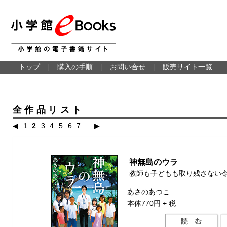
トップ
｜
購入の手順
｜
お問い合せ
｜
販売サイト一覧
全作品リスト
◀
1
2
3
4
5
6
7
…
▶
神無島のウラ
教師も子どもも取り残さない
あさのあつこ
本体770円 + 税