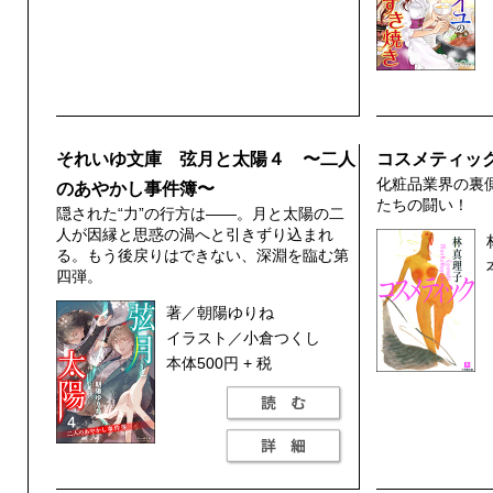
それいゆ文庫 弦月と太陽４ 〜二人
コスメティッ
化粧品業界の裏
のあやかし事件簿〜
たちの闘い！
隠された“力”の行方は——。月と太陽の二
人が因縁と思惑の渦へと引きずり込まれ
る。もう後戻りはできない、深淵を臨む第
四弾。
著／朝陽ゆりね
イラスト／小倉つくし
本体500円 + 税