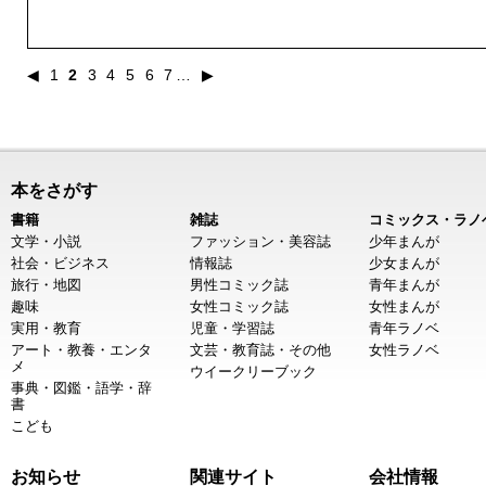
◀
1
2
3
4
5
6
7
…
▶
本をさがす
書籍
雑誌
コミックス・ラノ
文学・小説
ファッション・美容誌
少年まんが
社会・ビジネス
情報誌
少女まんが
旅行・地図
男性コミック誌
青年まんが
趣味
女性コミック誌
女性まんが
実用・教育
児童・学習誌
青年ラノベ
アート・教養・エンタ
文芸・教育誌・その他
女性ラノベ
メ
ウイークリーブック
事典・図鑑・語学・辞
書
こども
お知らせ
関連サイト
会社情報