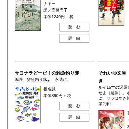
ナギー
訳／高橋尚子
本体1240円 + 税
サヨナラどーだ！の雑魚釣り隊
それいゆ文庫
嗚呼、雑魚釣り隊よ、永遠に。
き
ルイ15世の退
椎名誠
せよ（意訳）。
本体890円 + 税
に、サラはすき
第2弾！