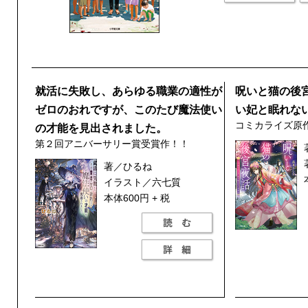
就活に失敗し、あらゆる職業の適性が
呪いと猫の後
ゼロのおれですが、このたび魔法使い
い妃と眠れな
コミカライズ原
の才能を見出されました。
第２回アニバーサリー賞受賞作！！
著／ひるね
イラスト／六七質
本体600円 + 税