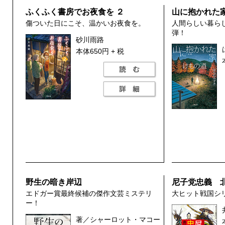
ふくふく書房でお夜食を ２
山に抱かれた
傷ついた日にこそ、温かいお夜食を。
人間らしい暮ら
弾！
砂川雨路
本体650円 + 税
野生の暗き岸辺
尼子党忠義 
エドガー賞最終候補の傑作文芸ミステリ
大ヒット戦国シ
ー！
著／シャーロット・マコー