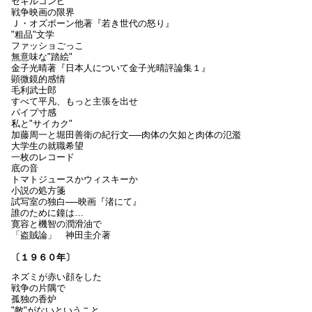
セキルコンピ
戦争映画の限界
Ｊ・オズボーン他著『若き世代の怒り』
"粗品"文学
ファッショごっこ
無意味な"踏絵"
金子光晴著『日本人について金子光晴評論集１』
顕微鏡的感情
毛利武士郎
すべて平凡、もっと主張を出せ
パイプ寸感
私と"サイカク"
加藤周一と堀田善衛の紀行文──肉体の欠如と肉体の氾濫
大学生の就職希望
一枚のレコード
底の音
トマトジュースかウィスキーか
小説の処方箋
試写室の独白──映画『渚にて』
誰のために鐘は…
寛容と機智の潤滑油で
「盗賊論」 神田圭介著
〔１９６０年〕
ネズミが赤い顔をした
戦争の片隅で
孤独の香炉
"敵"がないということ