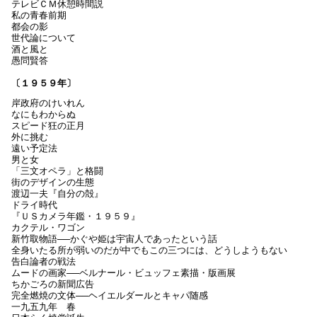
テレビＣＭ休憩時間説
私の青春前期
都会の影
世代論について
酒と風と
愚問賢答
〔１９５９年〕
岸政府のけいれん
なにもわからぬ
スピード狂の正月
外に挑む
遠い予定法
男と女
「三文オペラ」と格闘
街のデザインの生態
渡辺一夫『自分の殻』
ドライ時代
『ＵＳカメラ年鑑・１９５９』
カクテル・ワゴン
新竹取物語──かぐや姫は宇宙人であったという話
全身いたる所が弱いのだが中でもこの三つには、どうしようもない
告白論者の戦法
ムードの画家──ベルナール・ビュッフェ素描・版画展
ちかごろの新聞広告
完全燃焼の文体──ヘイエルダールとキャパ随感
一九五九年 春