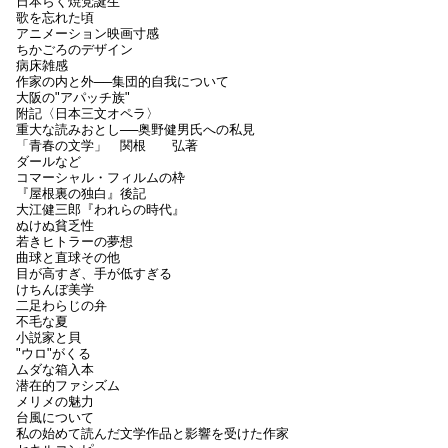
日本らく焼党誕生
歌を忘れた頃
アニメーション映画寸感
ちかごろのデザイン
病床雑感
作家の内と外──集団的自我について
大阪の"アパッチ族"
附記〈日本三文オペラ〉
重大な読みおとし──奥野健男氏への私見
「青春の文学」 関根 弘著
ダールなど
コマーシャル・フィルムの枠
『屋根裏の独白』後記
大江健三郎『われらの時代』
ぬけぬ貧乏性
若きヒトラーの夢想
曲球と直球その他
目が高すぎ、手が低すぎる
けちんぼ美学
二足わらじの弁
不毛な夏
小説家と貝
"ウロ"がくる
ムダな箱入本
潜在的ファシズム
メリメの魅力
台風について
私の始めて読んだ文学作品と影響を受けた作家