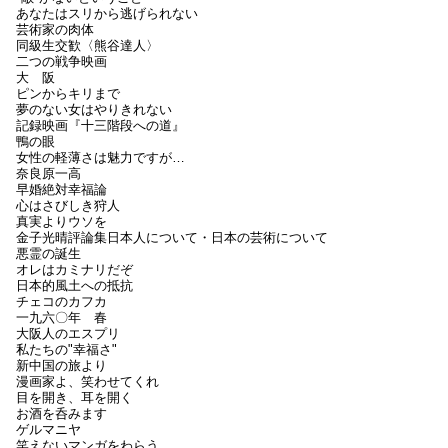
あなたはスリから逃げられない
芸術家の肉体
同級生交歓〈熊谷達人〉
二つの戦争映画
大 阪
ピンからキリまで
夢のない女はやりきれない
記録映画『十三階段への道』
鴨の眼
女性の軽薄さは魅力ですが…
奈良原一高
早婚絶対幸福論
心はさびしき狩人
真実よりウソを
金子光晴評論集日本人について・日本の芸術について
悪霊の誕生
オレはカミナリだぞ
日本的風土への抵抗
チェコのカフカ
一九六〇年 春
大阪人のエスプリ
私たちの"幸福さ"
新中国の旅より
漫画家よ、笑わせてくれ
目を開き、耳を開く
お酒を呑みます
ゲルマニヤ
笑えないマンガをわらう