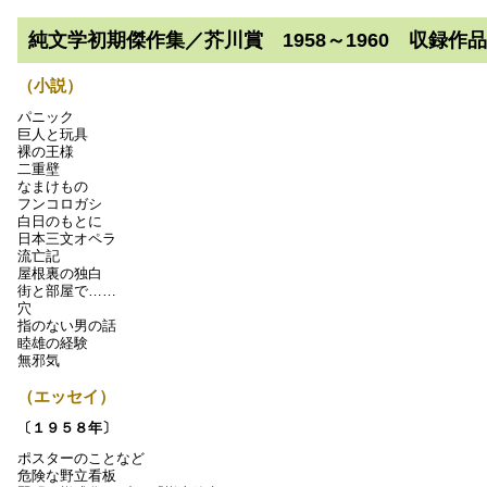
純文学初期傑作集／芥川賞 1958～1960 収録作
（小説）
パニック
巨人と玩具
裸の王様
二重壁
なまけもの
フンコロガシ
白日のもとに
日本三文オペラ
流亡記
屋根裏の独白
街と部屋で……
穴
指のない男の話
睦雄の経験
無邪気
（エッセイ）
〔１９５８年〕
ポスターのことなど
危険な野立看板