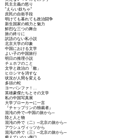
民主主義の怒り
"えらい奴ちゃ"
庶民の自衛手段
明けても暮れても政治闘争
新生国家の精力と魅力
鮮烈な三つの舞台
旅の終りに
訳語のない私小説
北京大学の印象
中国における文学
よい子の中国旅行
明日の推理小説
チェホフのこと
文学と政治の「敵」
ヒロシマを消すな
状況が人間を変える
多頭の蛇
ヨーバンファ！…
英雄豪傑たちとその文学
私の中国写真展
大学ブローカーに一言
『チャップリンの独裁者』
混沌の外で─中国の旅から─
陸と人と物
混沌の外で（二）─北京の旅から─
アウシュヴィッツから
混沌の外で（三）─北京の旅から─
癒えていない傷口