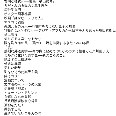
賢明な様式化──映画『楢山節考』
きだ・みのる氏の文章生理学
広告学入門
ポスター画家礼讃
映画『静かなアメリカ人』
マスコミ雑感
悪態八百の詩人──"円熟"を考えない金子光晴老
"洞窟"にたたずむ人──アジア・アフリカから日本をふり返った堀田善衛氏
酒に想う
知らざるは幸いなるかな
眼を洗う海の風──鶏のモモ焼を推奨するきだ・みのる氏
「皮」
熱烈な外道美学──今や内に秘めて"大人"のカスミ棚引く江戸川乱歩氏
ミルクに化けた奨学金──あのころのこと
絶えず自己破壊を
雀退治異聞
美しい老年
影をひそめた楽天主義
笑うゴリラ
漫画について
文学者のもう一つの大業
伊藤整『氾濫』
ヒューマン・ドリンク
弁解にならぬ弁解
反政府陰謀検挙心得書
孤独をたたく
微笑する点
生きていないロルカの味