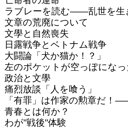
亡命者の運命
ラブレーを読む――乱世を生
文章の荒廃について
文學と自然喪失
日露戦争とベトナム戦争
大闘論「犬か猫か！？」
左のポケットが空っぽになっ
政治と文學
痛烈放談「人を喰う」
「有罪」は作家の勲章だ！―
青春とは何か？
わが"戦後"体験