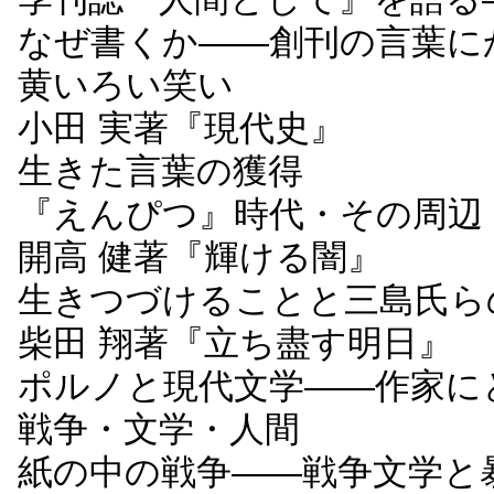
なぜ書くか――創刊の言葉に
黄いろい笑い
小田 実著『現代史』
生きた言葉の獲得
『えんぴつ』時代・その周辺
開高 健著『輝ける闇』
生きつづけることと三島氏ら
柴田 翔著『立ち盡す明日』
ポルノと現代文学――作家に
戦争・文学・人間
紙の中の戦争――戦争文学と