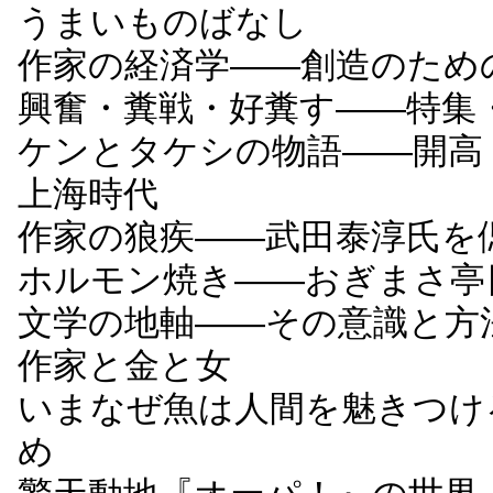
うまいものばなし
作家の経済学――創造のため
興奮・糞戦・好糞す――特集
ケンとタケシの物語――開高 
上海時代
作家の狼疾――武田泰淳氏を
ホルモン焼き――おぎまさ亭
文学の地軸――その意識と方
作家と金と女
いまなぜ魚は人間を魅きつけ
め