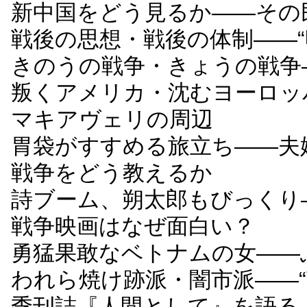
新中国をどう見るか――その
戦後の思想・戦後の体制――“
きのうの戦争・きょうの戦争
叛くアメリカ・沈むヨーロッ
マキアヴェリの周辺
胃袋がすすめる旅立ち――夫
戦争をどう教えるか
詩ブーム、朔太郎もびっくり
戦争映画はなぜ面白い？
勇猛果敢なベトナムの女――
われら焼け跡派・闇市派――“
季刊誌『人間として』を語る