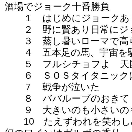
酒場でジョーク十番勝負
１ はじめにジョークあ
２ 野に賢あり日常にジ
３ 蒸し暑いローマで高
４ 五本足の馬、宇宙を
５ フルシチョフよ 天
６ ＳＯＳタイタニックは
７ 戦争が泣いた
８ ババルーブのおきて
９ 大きいのも小さいの
10 たえずわれを笑わし