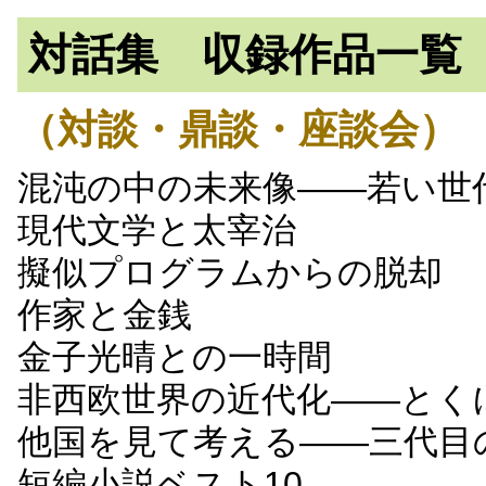
対話集 収録作品一覧
（対談・鼎談・座談会）
混沌の中の未来像――若い世
現代文学と太宰治
擬似プログラムからの脱却
作家と金銭
金子光晴との一時間
非西欧世界の近代化――とく
他国を見て考える――三代目
短編小説ベスト10