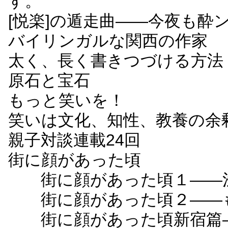
す。
[悦楽]の遁走曲――今夜も酔
バイリンガルな関西の作家
太く、長く書きつづける方法
原石と宝石
もっと笑いを！
笑いは文化、知性、教養の余
親子対談連載24回
街に顔があった頃
街に顔があった頃１――
街に顔があった頃２――も
街に顔があった頃新宿篇―