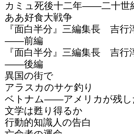
カミュ死後十二年――二十世
ああ好食大戦争
『面白半分』三編集長 吉行
――前編
『面白半分』三編集長 吉行
――後編
異国の街で
アラスカのサケ釣り
ベトナム――アメリカが残し
文学は甦り得るか
行動的知識人の告白