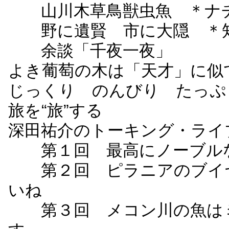
山川木草鳥獣虫魚 ＊ナチ
野に遺賢 市に大隠 ＊知
余談「千夜一夜」
よき葡萄の木は「天才」に似
じっくり のんびり たっぷ
旅を“旅”する
深田祐介のトーキング・ライ
第１回 最高にノーブルな
第２回 ピラニアのブイヤ
いね
第３回 メコン川の魚はミ