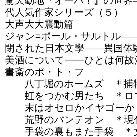
驚天動地『オーパ！』の世界
代人気作家シリーズ（５）
大声大大震動篇
ジャン=ポール・サルトル―
閉された日本文學――異国体
美酒について――ひとは何故
書斎のポ・ト・フ
八丁堀のホームズ ＊捕
虹をつかむ男たち ＊ロマ
末はオセロかイヤゴーか 
荒野のパンテオン ＊現
手袋の裏もまた手袋 ＊文