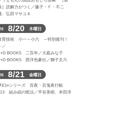
ドラえもんの国語おもしろ攻略 ［新
版］読解力がつく／藤子・Ｆ・不二
雄、弘田マサユキ
8/20
26
木曜日
教育技術 小一～小六 ～特別復刊！
～／
P+D BOOKS 二百年／大庭みな子
P+D BOOKS 西洋色豪伝／獅子文六
8/21
26
金曜日
夢幻∞シリーズ 百夜・百鬼夜行帖
113 組み紐の呪法／平谷美樹、本田淳