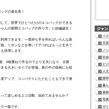
バッグの進化系！
用して、世界でひとつだけのエコバッグができる
ちゃんの新聞エコバッグの作り方』に続編誕生！
ベス
再利用できます。一度持ち手を作ればいろんな新
文芸
可能。リボンなどを巻いてデコればもっと丈夫で
ノン
さも倍増します。
社会
枚、4枚重ねて作るのでより丈夫になり、古新
ビジ
できる大きいタイプが登場。家の中の収納にも役
人文
語学
コ度アップ、コンパクトにたたむこともできて便
暮ら
美容
ろって楽しめるエコ活動、始めてみませんか？
写真
ガイ
カラー版です。