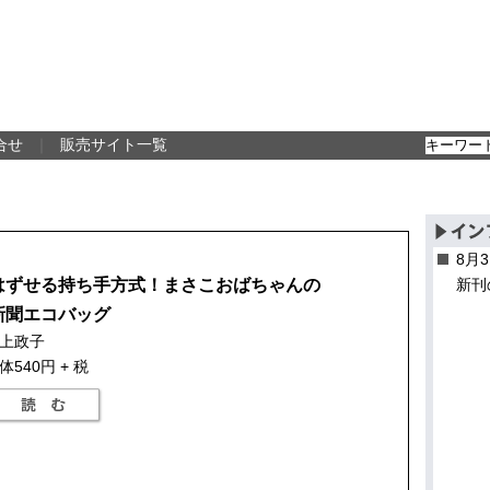
合せ
｜
販売サイト一覧
8月
はずせる持ち手方式！まさこおばちゃんの
新刊
新聞エコバッグ
上政子
体540円 + 税