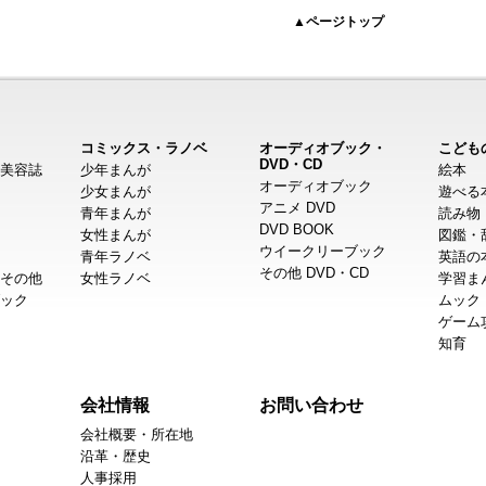
▲ページトップ
コミックス・ラノベ
オーディオブック・
こども
DVD・CD
美容誌
少年まんが
絵本
オーディオブック
少女まんが
遊べる
アニメ DVD
青年まんが
読み物
DVD BOOK
女性まんが
図鑑・
ウイークリーブック
青年ラノベ
英語の
その他 DVD・CD
その他
女性ラノベ
学習ま
ック
ムック
ゲーム
知育
会社情報
お問い合わせ
会社概要・所在地
沿革・歴史
人事採用