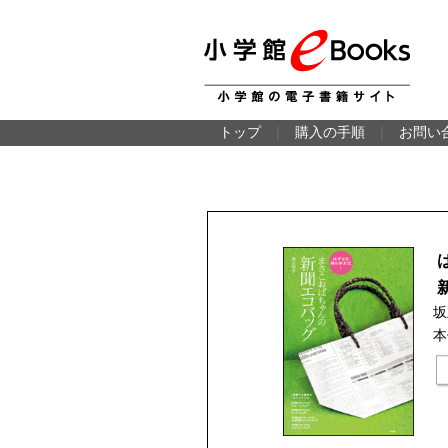
トップ
｜
購入の手順
｜
お問い
坂
本