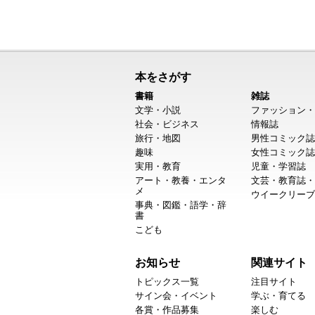
本をさがす
書籍
雑誌
文学・小説
ファッション・
社会・ビジネス
情報誌
旅行・地図
男性コミック誌
趣味
女性コミック誌
実用・教育
児童・学習誌
アート・教養・エンタ
文芸・教育誌・
メ
ウイークリーブ
事典・図鑑・語学・辞
書
こども
お知らせ
関連サイト
トピックス一覧
注目サイト
サイン会・イベント
学ぶ・育てる
各賞・作品募集
楽しむ