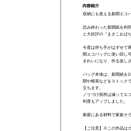
収納にも使える新聞エコ
読み終わった新聞紙を利
と大好評の『まさこおば
今度は持ち手がはずせて
聞エコバッグに使い回し
きれいになり、作る楽し
バッグ本体は、新聞紙を2
聞や根菜などをストック
立ちます。
ノリづけ箇所は減ってエ
利度もアップしました。
家庭にある材料で家族そ
【ご注意】※この作品は