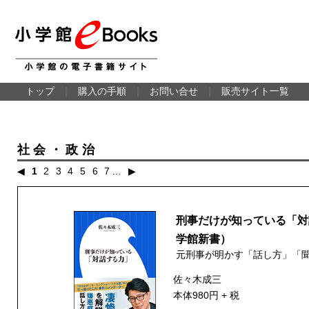
トップ
｜
購入の手順
｜
お問い合せ
｜
販売サイト一覧
社会・政治
◀
1
2
3
4
5
6
7
…
▶
刑事だけが知っている「対
学館新書）
元刑事が明かす「話し方」「
佐々木成三
本体980円 + 税