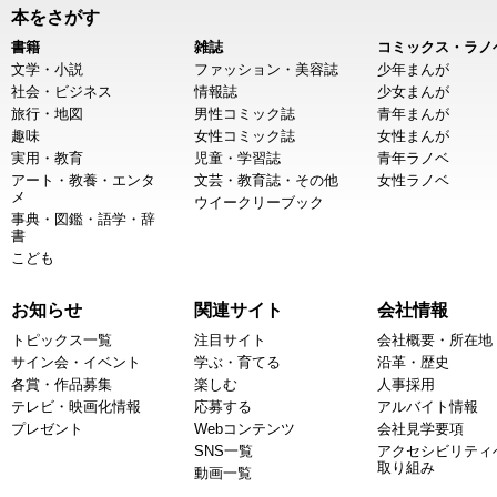
本をさがす
書籍
雑誌
コミックス・ラノ
文学・小説
ファッション・美容誌
少年まんが
社会・ビジネス
情報誌
少女まんが
旅行・地図
男性コミック誌
青年まんが
趣味
女性コミック誌
女性まんが
実用・教育
児童・学習誌
青年ラノベ
アート・教養・エンタ
文芸・教育誌・その他
女性ラノベ
メ
ウイークリーブック
事典・図鑑・語学・辞
書
こども
お知らせ
関連サイト
会社情報
トピックス一覧
注目サイト
会社概要・所在地
サイン会・イベント
学ぶ・育てる
沿革・歴史
各賞・作品募集
楽しむ
人事採用
テレビ・映画化情報
応募する
アルバイト情報
プレゼント
Webコンテンツ
会社見学要項
SNS一覧
アクセシビリティ
取り組み
動画一覧