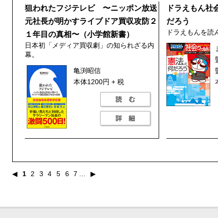
狙われたフジテレビ 〜ニッポン放送
ドラえもん社
元社長が明かすライブドア買収攻防２
だろう
ドラえもんを読
１年目の真相〜（小学館新書）
日本初「メディア買収劇」の知られざる内
幕。
亀渕昭信
本体1200円 + 税
◀
1
2
3
4
5
6
7
…
▶