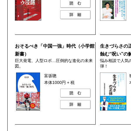
おそるべき「中国一強」時代（小学館
生きづらさの
新書）
蝕む“呪い”の
巨大発電、人型ロボ…圧倒的な進化の未来
悩み相談で人気
図。
弾！
富坂聰
本体1000円 + 税