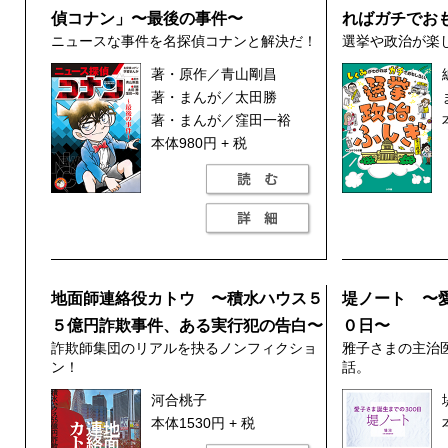
偵コナン」〜最後の事件〜
ればガチでお
ニュースな事件を名探偵コナンと解決だ！
選挙や政治が楽
著・原作／青山剛昌
著・まんが／太田勝
著・まんが／窪田一裕
本体980円 + 税
地面師連絡役カトウ 〜積水ハウス５
堤ノート 〜
５億円詐欺事件、ある実行犯の告白〜
０日〜
詐欺師集団のリアルを抉るノンフィクショ
雅子さまの主治
ン！
話。
河合桃子
本体1530円 + 税