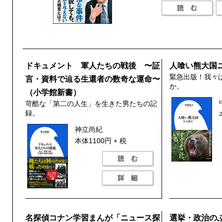
ドキュメント 軍人たちの戦後 〜証
人喰い熊大国
緊急出版！我々
言・資料で辿る生還者の数奇な運命〜
か。
（小学館新書）
苛酷な「第二の人生」を生きた男たちの記
録。
神立尚紀
本体1100円 + 税
名探偵コナン学習まんが「ニュース探
選挙・政治の