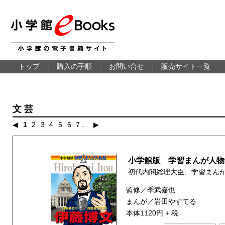
トップ
｜
購入の手順
｜
お問い合せ
｜
販売サイト一覧
文芸
◀
1
2
3
4
5
6
7
…
▶
小学館版 学習まんが人物
初代内閣総理大臣、学習まん
監修／季武嘉也
まんが／岩田やすてる
本体1120円 + 税