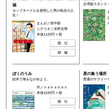
台湾版スタンド
福
カップヌードルを発明した男の執念の人
生！
まんが／田中顕
シナリオ／水野光博
本体1120円 + 税
ぼくのうみ
星の集う場所
絵本で海をながめよう。
普通のサラリー
作／ｎａｋａｂａｎ
本体1530円 + 税