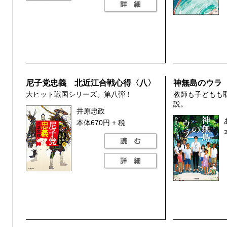
尼子党忠義 北近江合戦心得〈八〉
神無島のウラ
大ヒット戦国シリーズ、第八弾！
教師も子どもも
説。
井原忠政
本体670円 + 税