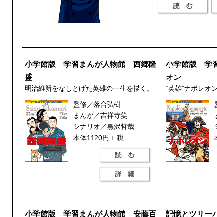
小学館版 学習まんが人物館 西郷隆
小学館版 学
盛
オン
明治維新をなしとげた英雄の一生を描く。
“英雄”ナポレオ
監修／落合弘樹
まんが／吉祥寺笑
シナリオ／黒沢哲哉
本体1120円 + 税
小学館版 学習まんが人物館 安藤百
記憶とツリー