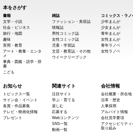
本をさがす
書籍
雑誌
コミックス・ラノ
文学・小説
ファッション・美容誌
少年まんが
社会・ビジネス
情報誌
少女まんが
旅行・地図
男性コミック誌
青年まんが
趣味
女性コミック誌
女性まんが
実用・教育
児童・学習誌
青年ラノベ
アート・教養・エンタ
文芸・教育誌・その他
女性ラノベ
メ
ウイークリーブック
事典・図鑑・語学・辞
書
こども
お知らせ
関連サイト
会社情報
トピックス一覧
注目サイト
会社概要・所在地
サイン会・イベント
学ぶ・育てる
沿革・歴史
各賞・作品募集
楽しむ
人事採用
テレビ・映画化情報
応募する
アルバイト情報
プレゼント
Webコンテンツ
会社見学要項
SNS一覧
アクセシビリティ
取り組み
動画一覧