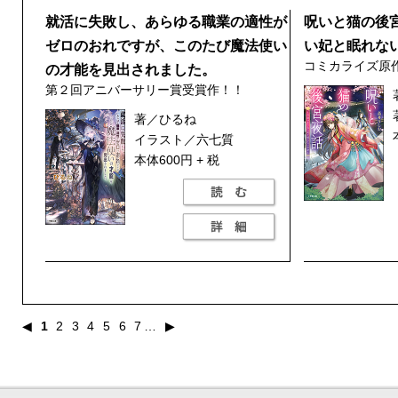
就活に失敗し、あらゆる職業の適性が
呪いと猫の後
ゼロのおれですが、このたび魔法使い
い妃と眠れな
コミカライズ原
の才能を見出されました。
第２回アニバーサリー賞受賞作！！
著／ひるね
イラスト／六七質
本体600円 + 税
◀
1
2
3
4
5
6
7
…
▶