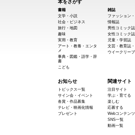
本をさがす
書籍
雑誌
文学・小説
ファッション・
社会・ビジネス
情報誌
旅行・地図
男性コミック誌
趣味
女性コミック誌
実用・教育
児童・学習誌
アート・教養・エンタ
文芸・教育誌・
メ
ウイークリーブ
事典・図鑑・語学・辞
書
こども
お知らせ
関連サイト
トピックス一覧
注目サイト
サイン会・イベント
学ぶ・育てる
各賞・作品募集
楽しむ
テレビ・映画化情報
応募する
プレゼント
Webコンテンツ
SNS一覧
動画一覧