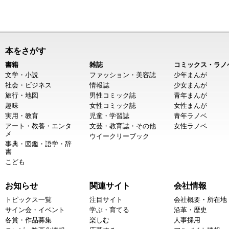
本をさがす
書籍
雑誌
コミックス・ラノ
文学・小説
ファッション・美容誌
少年まんが
社会・ビジネス
情報誌
少女まんが
旅行・地図
男性コミック誌
青年まんが
趣味
女性コミック誌
女性まんが
実用・教育
児童・学習誌
青年ラノベ
アート・教養・エンタ
文芸・教育誌・その他
女性ラノベ
メ
ウイークリーブック
事典・図鑑・語学・辞
書
こども
お知らせ
関連サイト
会社情報
トピックス一覧
注目サイト
会社概要・所在地
サイン会・イベント
学ぶ・育てる
沿革・歴史
各賞・作品募集
楽しむ
人事採用