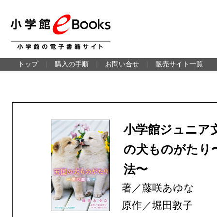
トップ
｜
購入の手順
｜
お問い合せ
｜
販売サイト一覧
小学館ジュニア
の犬ものがたり
法〜
著／藤咲あゆな
原作／堀田敦子