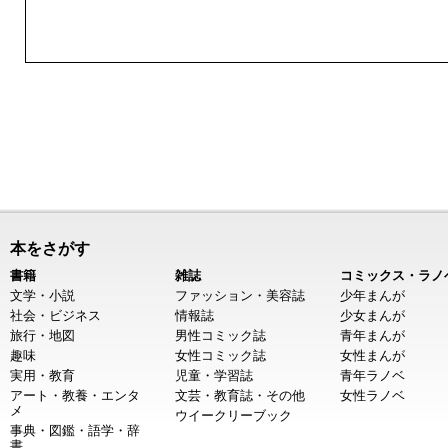
本をさがす
書籍
雑誌
コミックス・ラノ
文学・小説
ファッション・美容誌
少年まんが
社会・ビジネス
情報誌
少女まんが
旅行・地図
男性コミック誌
青年まんが
趣味
女性コミック誌
女性まんが
実用・教育
児童・学習誌
青年ラノベ
アート・教養・エンタ
文芸・教育誌・その他
女性ラノベ
メ
ウイークリーブック
事典・図鑑・語学・辞
書