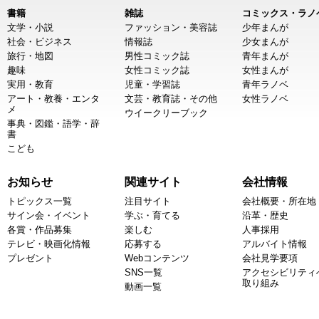
書籍
雑誌
コミックス・ラノ
文学・小説
ファッション・美容誌
少年まんが
社会・ビジネス
情報誌
少女まんが
旅行・地図
男性コミック誌
青年まんが
趣味
女性コミック誌
女性まんが
実用・教育
児童・学習誌
青年ラノベ
アート・教養・エンタ
文芸・教育誌・その他
女性ラノベ
メ
ウイークリーブック
事典・図鑑・語学・辞
書
こども
お知らせ
関連サイト
会社情報
トピックス一覧
注目サイト
会社概要・所在地
サイン会・イベント
学ぶ・育てる
沿革・歴史
各賞・作品募集
楽しむ
人事採用
テレビ・映画化情報
応募する
アルバイト情報
プレゼント
Webコンテンツ
会社見学要項
SNS一覧
アクセシビリティ
取り組み
動画一覧