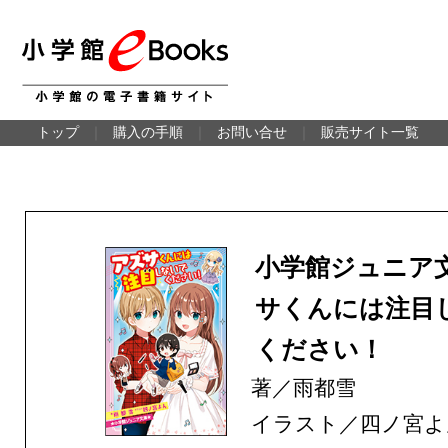
トップ
｜
購入の手順
｜
お問い合せ
｜
販売サイト一覧
小学館ジュニア
サくんには注目
ください！
著／雨都雪
イラスト／四ノ宮よ