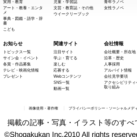
実用・教育
児童・学習誌
青年ラノベ
アート・教養・エンタ
文芸・教育誌・その他
女性ラノベ
メ
ウイークリーブック
事典・図鑑・語学・辞
書
こども
お知らせ
関連サイト
会社情報
トピックス一覧
注目サイト
会社概要・所在地
サイン会・イベント
学ぶ・育てる
沿革・歴史
各賞・作品募集
楽しむ
人事採用
テレビ・映画化情報
応募する
アルバイト情報
プレゼント
Webコンテンツ
会社見学要項
SNS一覧
アクセシビリティ
取り組み
動画一覧
画像使用・著作権
プライバシーポリシー・ソーシャルメデ
掲載の記事・写真・イラスト等のすべ
©Shogakukan Inc.2010 All rights reserved.