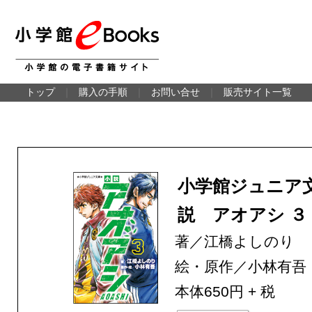
トップ
｜
購入の手順
｜
お問い合せ
｜
販売サイト一覧
小学館ジュニア
説 アオアシ ３
著／江橋よしのり
絵・原作／小林有吾
本体650円 + 税