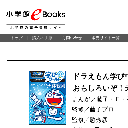
トップ
｜
購入の手順
｜
お問い合せ
｜
販売サイト一覧
ドラえもん学
おもしろいぞ！
まんが／藤子・Ｆ・
監修／藤子プロ
監修／懸秀彦