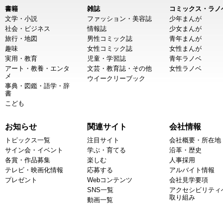
書籍
雑誌
コミックス・ラノ
文学・小説
ファッション・美容誌
少年まんが
社会・ビジネス
情報誌
少女まんが
旅行・地図
男性コミック誌
青年まんが
趣味
女性コミック誌
女性まんが
実用・教育
児童・学習誌
青年ラノベ
アート・教養・エンタ
文芸・教育誌・その他
女性ラノベ
メ
ウイークリーブック
事典・図鑑・語学・辞
書
こども
お知らせ
関連サイト
会社情報
トピックス一覧
注目サイト
会社概要・所在地
サイン会・イベント
学ぶ・育てる
沿革・歴史
各賞・作品募集
楽しむ
人事採用
テレビ・映画化情報
応募する
アルバイト情報
プレゼント
Webコンテンツ
会社見学要項
SNS一覧
アクセシビリティ
取り組み
動画一覧