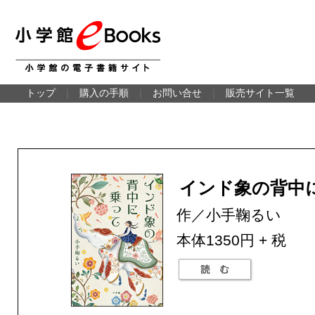
トップ
｜
購入の手順
｜
お問い合せ
｜
販売サイト一覧
インド象の背中
作／小手鞠るい
本体1350円 + 税