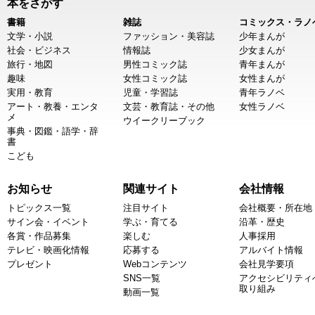
本をさがす
書籍
雑誌
コミックス・ラノ
文学・小説
ファッション・美容誌
少年まんが
社会・ビジネス
情報誌
少女まんが
旅行・地図
男性コミック誌
青年まんが
趣味
女性コミック誌
女性まんが
実用・教育
児童・学習誌
青年ラノベ
アート・教養・エンタ
文芸・教育誌・その他
女性ラノベ
メ
ウイークリーブック
事典・図鑑・語学・辞
書
こども
お知らせ
関連サイト
会社情報
トピックス一覧
注目サイト
会社概要・所在地
サイン会・イベント
学ぶ・育てる
沿革・歴史
各賞・作品募集
楽しむ
人事採用
テレビ・映画化情報
応募する
アルバイト情報
プレゼント
Webコンテンツ
会社見学要項
SNS一覧
アクセシビリティ
取り組み
動画一覧