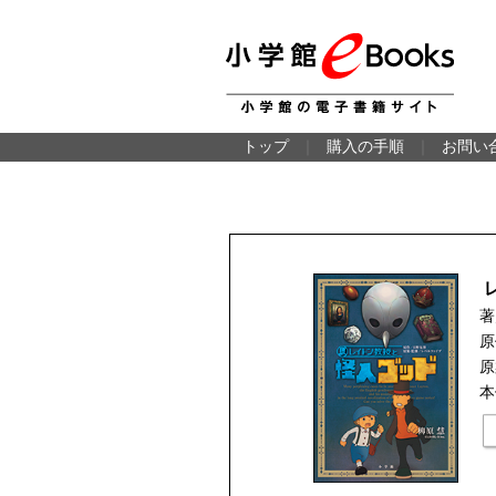
トップ
｜
購入の手順
｜
お問い
著
原
原
本