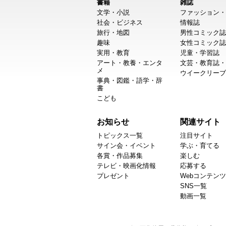
書籍
雑誌
文学・小説
ファッション・
社会・ビジネス
情報誌
旅行・地図
男性コミック誌
趣味
女性コミック誌
実用・教育
児童・学習誌
アート・教養・エンタ
文芸・教育誌・
メ
ウイークリーブ
事典・図鑑・語学・辞
書
こども
お知らせ
関連サイト
トピックス一覧
注目サイト
サイン会・イベント
学ぶ・育てる
各賞・作品募集
楽しむ
テレビ・映画化情報
応募する
プレゼント
Webコンテンツ
SNS一覧
動画一覧