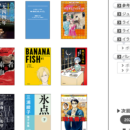
参考
ジ
ライ
ライ
イラ
ボ
パレ
ボ
テ
20