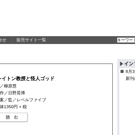
合せ
｜
販売サイト一覧
8月
レイトン教授と怪人ゴッド
新刊
／柳原慧
作／日野晃博
案／監／レベルファイブ
体1350円 + 税