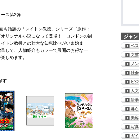
ーズ第2弾！
の映画も話題の「レイトン教授」シリーズ（原作：
びオリジナル小説になって登場！ ロンドンの街
レイトン教授との壮大な知恵比べがいま始ま
ベス
増量して、人物紹介もカラーで展開のお得な一
文芸
で楽しめます。
ノン
社会
ビジ
人文
語学
暮ら
美容
写真
ガイ