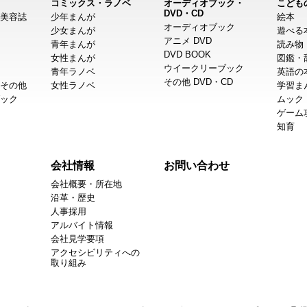
コミックス・ラノベ
オーディオブック・
こども
DVD・CD
美容誌
少年まんが
絵本
オーディオブック
少女まんが
遊べる
アニメ DVD
青年まんが
読み物
DVD BOOK
女性まんが
図鑑・
ウイークリーブック
青年ラノベ
英語の
その他 DVD・CD
その他
女性ラノベ
学習ま
ック
ムック
ゲーム
知育
会社情報
お問い合わせ
会社概要・所在地
沿革・歴史
人事採用
アルバイト情報
会社見学要項
アクセシビリティへの
取り組み