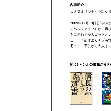
大人気オリジナル小説シリ
2009年12月19日公開
レベルファイブ）が、再
をにぎわす怪人ゴッドと
る……！前作よりナゾも
冊！！ 子供から大人ま