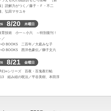
ドラえもんの国語おもしろ攻略 ［新
版］読解力がつく／藤子・Ｆ・不二
雄、弘田マサユキ
8/20
26
木曜日
教育技術 小一～小六 ～特別復刊！
～／
P+D BOOKS 二百年／大庭みな子
P+D BOOKS 西洋色豪伝／獅子文六
8/21
26
金曜日
夢幻∞シリーズ 百夜・百鬼夜行帖
113 組み紐の呪法／平谷美樹、本田淳