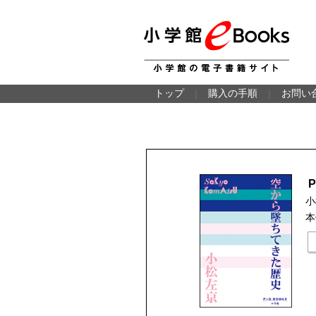
トップ
｜
購入の手順
｜
お問い
小
本