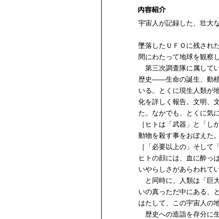
宇宙人が記録した、壮大
墜落したＵＦＯに残された
間にわたって地球を観察
第三次調査隊に属してい
歴史——生命の誕生、動
いる。とくに現生人類が
化を詳しく報告。文明、
た。なかでも、とくに気
［ヒトは「武器」と「し
動物を殺す事をおぼえた
［「必要以上の」そして
ヒトの顔には、血に酔っ
いやらしさがあらわれて
と同時に、人類は「巨大
いの真っただ中にある、
はたして、この宇宙人の
歴史への造詣を存分に生