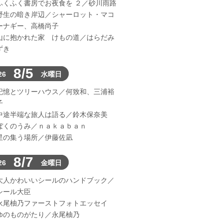
ふくふく書房でお夜食を ２／砂川雨路
野生の暗き岸辺／シャーロット・マコ
ーナギー、高橋尚子
山に抱かれた家 けもの道／はらだみ
ずき
8/5
26
水曜日
記憶とツリーハウス／何致和、三浦裕
子
中途半端な旅人は語る／鈴木保奈美
ぼくのうみ／ｎａｋａｂａｎ
星の集う場所／伊藤佐凪
8/7
26
金曜日
大人かわいいシールのハンドブック／
シール大臣
永尾柚乃ファーストフォトエッセイ
ゆのものがたり／永尾柚乃