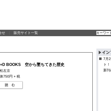
合せ
｜
販売サイト一覧
7月
P+D BOOKS 空から墜ちてきた歴史
ト！
新刊
松左京
体750円 + 税