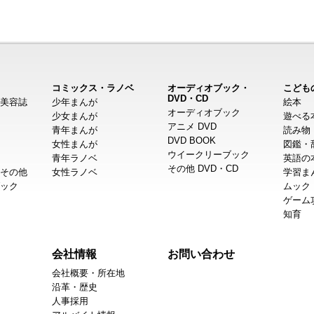
コミックス・ラノベ
オーディオブック・
こども
DVD・CD
美容誌
少年まんが
絵本
オーディオブック
少女まんが
遊べる
アニメ DVD
青年まんが
読み物
DVD BOOK
女性まんが
図鑑・
ウイークリーブック
青年ラノベ
英語の
その他 DVD・CD
その他
女性ラノベ
学習ま
ック
ムック
ゲーム
知育
会社情報
お問い合わせ
会社概要・所在地
沿革・歴史
人事採用