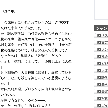
な地球全史。
「金属棒」に記録されていたのは、約7000年
し続けた宇宙人の手記だった——。
た手記の著者は、前任者の報告も含めて生物の
ベス
植物の発生、霊長類の進化——についてまとめて
文芸
地球を席巻した任期中は、その器質的、社会的変
ノン
文化の発展について、独自の視点で分析してき
になったのは、地球人の「攻撃性」だった。
社会
かけ」と「狡知」によって、「必要以上」に大型
ビジ
。］
人文
「分不相応の」大量殺戮に昻奮し、昻揚している
語学
ぱらい、なぶり殺しを楽しんでいる悪魔のような
いた。］
暮ら
帝国文明原理」ブロックと自由主義陣営との争
美容
というのだ。
写真
地球観は当を得ているのか——。
ガイ
かした、作者ならではの骨太ＳＦ。