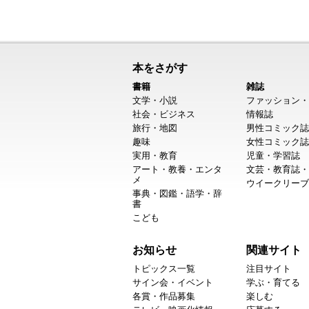
本をさがす
書籍
雑誌
文学・小説
ファッション・
社会・ビジネス
情報誌
旅行・地図
男性コミック誌
趣味
女性コミック誌
実用・教育
児童・学習誌
アート・教養・エンタ
文芸・教育誌・
メ
ウイークリーブ
事典・図鑑・語学・辞
書
こども
お知らせ
関連サイト
トピックス一覧
注目サイト
サイン会・イベント
学ぶ・育てる
各賞・作品募集
楽しむ