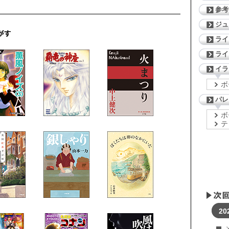
参考
ジ
ライ
ライ
イラ
ボ
パレ
ボ
テ
20