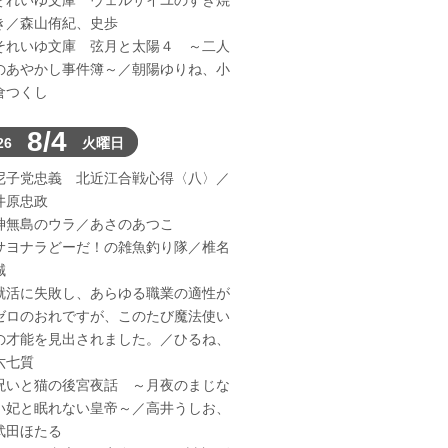
それいゆ文庫 ヴェルサイユのすき焼
き／森山侑紀、史歩
それいゆ文庫 弦月と太陽４ ～二人
のあやかし事件簿～／朝陽ゆりね、小
倉つくし
8/4
26
火曜日
尼子党忠義 北近江合戦心得〈八〉／
井原忠政
神無島のウラ／あさのあつこ
サヨナラどーだ！の雑魚釣り隊／椎名
誠
就活に失敗し、あらゆる職業の適性が
ゼロのおれですが、このたび魔法使い
の才能を見出されました。／ひるね、
六七質
呪いと猫の後宮夜話 ～月夜のまじな
い妃と眠れない皇帝～／高井うしお、
武田ほたる