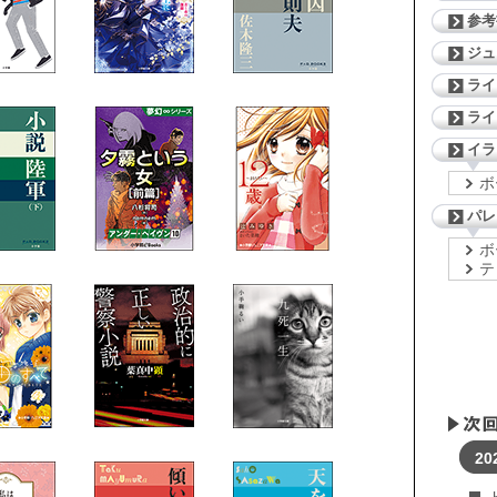
参考
ジ
ライ
ライ
イラ
ボ
パレ
ボ
テ
20