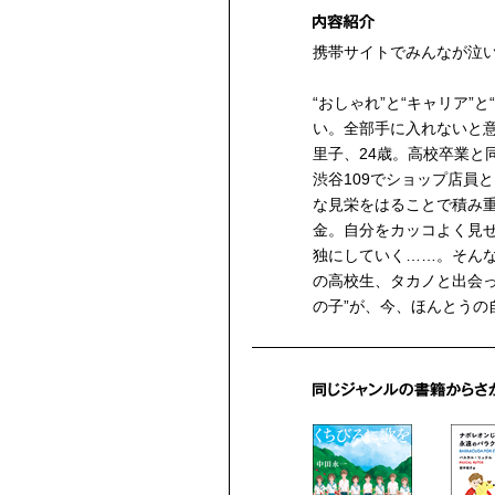
携帯サイトでみんなが泣
“おしゃれ”と“キャリア”
い。全部手に入れないと
里子、24歳。高校卒業と
渋谷109でショップ店員
な見栄をはることで積み
金。自分をカッコよく見
独にしていく……。そん
の高校生、タカノと出会
の子”が、今、ほんとうの