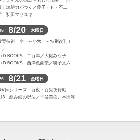
ドラえもんの国語おもしろ攻略 ［新
版］読解力がつく／藤子・Ｆ・不二
雄、弘田マサユキ
8/20
26
木曜日
教育技術 小一～小六 ～特別復刊！
～／
P+D BOOKS 二百年／大庭みな子
P+D BOOKS 西洋色豪伝／獅子文六
8/21
26
金曜日
夢幻∞シリーズ 百夜・百鬼夜行帖
113 組み紐の呪法／平谷美樹、本田淳