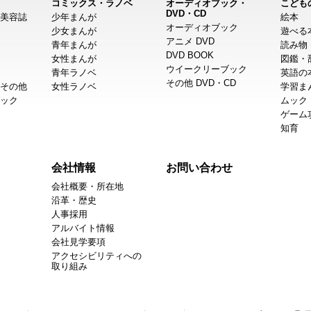
コミックス・ラノベ
オーディオブック・
こども
DVD・CD
美容誌
少年まんが
絵本
オーディオブック
少女まんが
遊べる
アニメ DVD
青年まんが
読み物
DVD BOOK
女性まんが
図鑑・
ウイークリーブック
青年ラノベ
英語の
その他 DVD・CD
その他
女性ラノベ
学習ま
ック
ムック
ゲーム
知育
会社情報
お問い合わせ
会社概要・所在地
沿革・歴史
人事採用
アルバイト情報
会社見学要項
アクセシビリティへの
取り組み