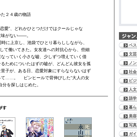
いた２４歳の物語
と“恋愛”、どれかひとつだけではクールじゃな
意味がない——。
同時に上京し、池袋でひとり暮らししながら、
ベス
として働いてきた。女友達への対抗心から、些細
文芸
重なっていく小さな嘘、少しずつ増えていく借
ノン
せるためについたはずの嘘が、どんどん彼女を孤
な里子が、ある日、恋愛対象にすらならないはず
社会
って……。 ピンヒールで背伸びした“大人の女
ビジ
自分を探しはじめた。
人文
語学
暮ら
美容
写真
ガイ