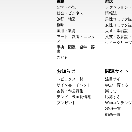
書籍
雑誌
文学・小説
ファッション・
社会・ビジネス
情報誌
旅行・地図
男性コミック誌
趣味
女性コミック誌
実用・教育
児童・学習誌
アート・教養・エンタ
文芸・教育誌・
メ
ウイークリーブ
事典・図鑑・語学・辞
書
こども
お知らせ
関連サイト
トピックス一覧
注目サイト
サイン会・イベント
学ぶ・育てる
各賞・作品募集
楽しむ
テレビ・映画化情報
応募する
プレゼント
Webコンテンツ
SNS一覧
動画一覧