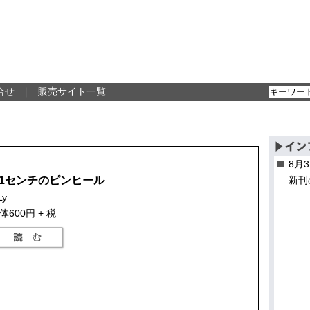
合せ
｜
販売サイト一覧
8月
11センチのピンヒール
新刊
Ly
体600円 + 税