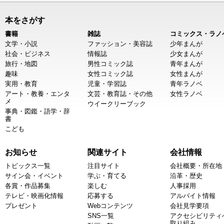
本をさがす
書籍
雑誌
コミックス・ラノ
文学・小説
ファッション・美容誌
少年まんが
社会・ビジネス
情報誌
少女まんが
旅行・地図
男性コミック誌
青年まんが
趣味
女性コミック誌
女性まんが
実用・教育
児童・学習誌
青年ラノベ
アート・教養・エンタ
文芸・教育誌・その他
女性ラノベ
メ
ウイークリーブック
事典・図鑑・語学・辞
書
こども
お知らせ
関連サイト
会社情報
トピックス一覧
注目サイト
会社概要・所在地
サイン会・イベント
学ぶ・育てる
沿革・歴史
各賞・作品募集
楽しむ
人事採用
テレビ・映画化情報
応募する
アルバイト情報
プレゼント
Webコンテンツ
会社見学要項
SNS一覧
アクセシビリティ
取り組み