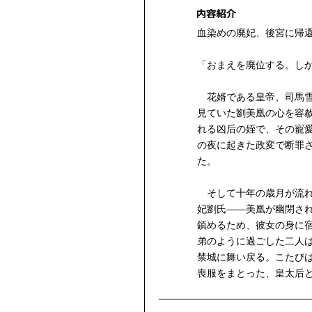
血染めの廃妃、後宮に帰
「おまえを廃位する。し
花婿である皇帝、司馬雪
見ていた劉美凰の心を容
れる凶后の姪で、その寵
の夜に起きた政変で断罪
た。
そして十年の歳月が流れ
妃劉氏——美凰が幽閉さ
鎮めるため、彼女の身に
弟のように過ごした二人
禁城に舞い戻る。こたび
喪服をまとった、皇太后