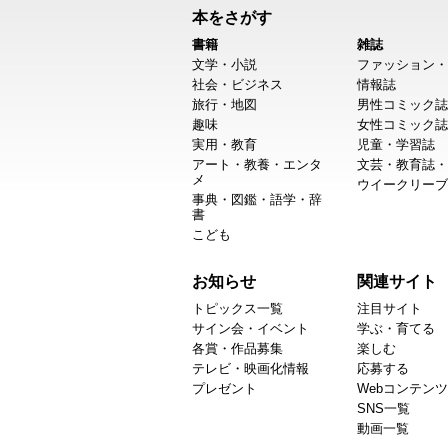
本をさがす
書籍
雑誌
文学・小説
ファッション・
社会・ビジネス
情報誌
旅行・地図
男性コミック誌
趣味
女性コミック誌
実用・教育
児童・学習誌
アート・教養・エンタ
文芸・教育誌・
メ
ウイークリーブ
事典・図鑑・語学・辞
書
こども
お知らせ
関連サイト
トピックス一覧
注目サイト
サイン会・イベント
学ぶ・育てる
各賞・作品募集
楽しむ
テレビ・映画化情報
応募する
プレゼント
Webコンテンツ
SNS一覧
動画一覧