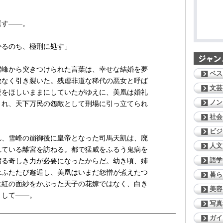
還す——。
かるのち、極刑に処す」
峰から突きつけられた言葉は、幸せな結婚を夢
ベス
赦なく引き裂いた。残虐非道な稀代の悪女と呼ば
文芸
愛をほしいままにしていたがゆえに、美凰は婚礼
ノン
され、天下万民の怨敵として刑場に引っ立てられ
社会
ビジ
、雪峰の崩御後に皇帝となった司馬天凱は、廃
人文
れている離宮を訪ねる。都で猛威をふるう鬼病を
語学
宿る奇しき力が必要になったからだ。幼き頃、姉
はふたたび邂逅し、美凰はいまだ怨憎が煮えたつ
暮ら
は紅の面紗をかぶった天子の花嫁ではなく、白き
美容
として——。
写真
ガイ