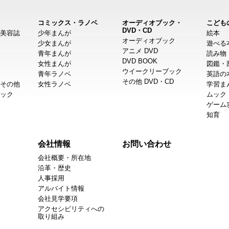
コミックス・ラノベ
オーディオブック・
こども
DVD・CD
美容誌
少年まんが
絵本
オーディオブック
少女まんが
遊べる
アニメ DVD
青年まんが
読み物
DVD BOOK
女性まんが
図鑑・
ウイークリーブック
青年ラノベ
英語の
その他 DVD・CD
その他
女性ラノベ
学習ま
ック
ムック
ゲーム
知育
会社情報
お問い合わせ
会社概要・所在地
沿革・歴史
人事採用
アルバイト情報
会社見学要項
アクセシビリティへの
取り組み