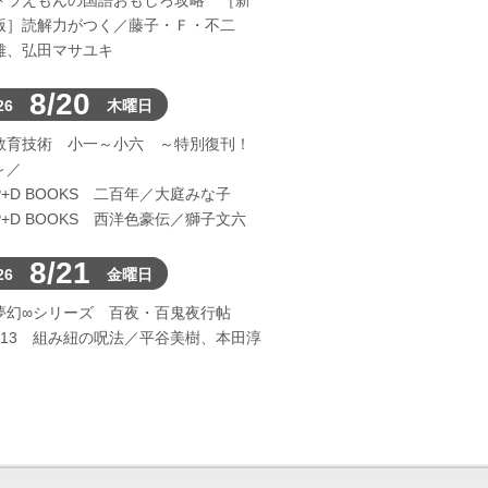
ドラえもんの国語おもしろ攻略 ［新
版］読解力がつく／藤子・Ｆ・不二
雄、弘田マサユキ
8/20
26
木曜日
教育技術 小一～小六 ～特別復刊！
～／
P+D BOOKS 二百年／大庭みな子
P+D BOOKS 西洋色豪伝／獅子文六
8/21
26
金曜日
夢幻∞シリーズ 百夜・百鬼夜行帖
113 組み紐の呪法／平谷美樹、本田淳