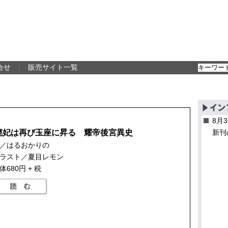
合せ
｜
販売サイト一覧
8月
廃妃は再び玉座に昇る 耀帝後宮異史
新刊
／はるおかりの
ラスト／夏目レモン
体680円 + 税