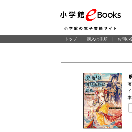
トップ
｜
購入の手順
｜
お問い
著
イ
本