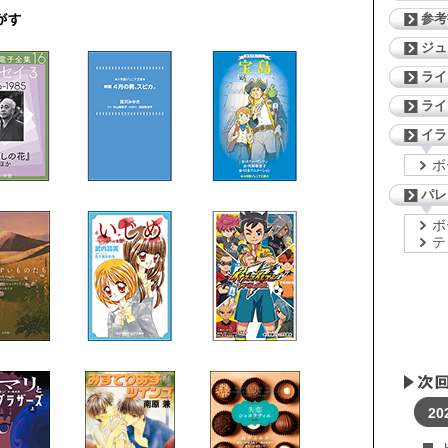
参考
ジ
ライ
ライ
イラ
ボ
パレ
ボ
テ
20