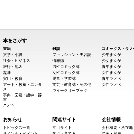
本をさがす
書籍
雑誌
コミックス・ラノ
文学・小説
ファッション・美容誌
少年まんが
社会・ビジネス
情報誌
少女まんが
旅行・地図
男性コミック誌
青年まんが
趣味
女性コミック誌
女性まんが
実用・教育
児童・学習誌
青年ラノベ
アート・教養・エンタ
文芸・教育誌・その他
女性ラノベ
メ
ウイークリーブック
事典・図鑑・語学・辞
書
こども
お知らせ
関連サイト
会社情報
トピックス一覧
注目サイト
会社概要・所在地
サイン会・イベント
学ぶ・育てる
沿革・歴史