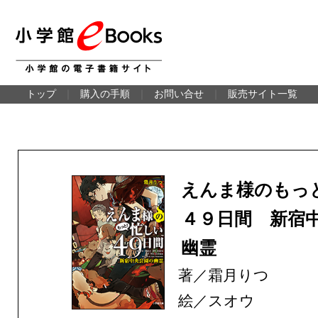
トップ
｜
購入の手順
｜
お問い合せ
｜
販売サイト一覧
えんま様のもっ
４９日間 新宿
幽霊
著／霜月りつ
絵／スオウ