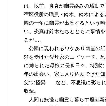
は、以前、炎真が幽霊絡みの騒動で
宿区役所の職員・鈴木。鈴木による
園の一角に幽霊が出没するという噂
い。炎真は鈴木たちとともに事情を
るが…。
公園に現われるワケあり幽霊の話
頼を受けた愛煙家のエピソード、恐
に縛られた母娘の長き日々、特別な
年の出会い、家に入り込んできた知
父”の怪異——など、不思議に彩ら
収録。
人間も妖怪も幽霊も暮らす魔都新