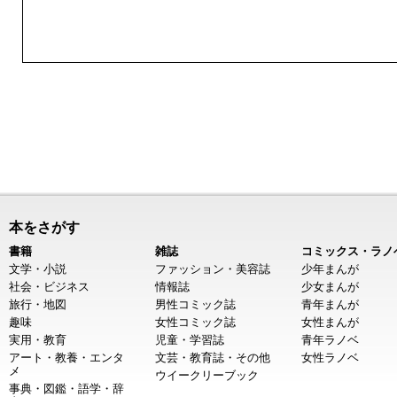
本をさがす
書籍
雑誌
コミックス・ラノ
文学・小説
ファッション・美容誌
少年まんが
社会・ビジネス
情報誌
少女まんが
旅行・地図
男性コミック誌
青年まんが
趣味
女性コミック誌
女性まんが
実用・教育
児童・学習誌
青年ラノベ
アート・教養・エンタ
文芸・教育誌・その他
女性ラノベ
メ
ウイークリーブック
事典・図鑑・語学・辞