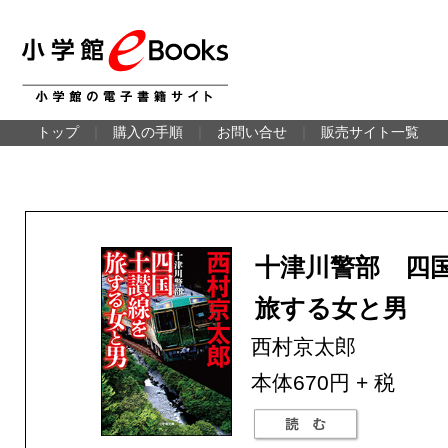
トップ
｜
購入の手順
｜
お問い合せ
｜
販売サイト一覧
十津川警部 四
旅する女と男
西村京太郎
本体670円 + 税