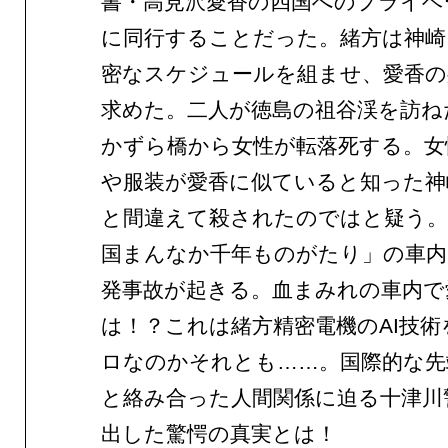
書・高見沢愛香の四国へのプライベ
に同行することだった。緒方は神崎
密なスケジュールを組ませ、愛香の
求めた。二人が徳島の祖谷渓を訪ね
かずら橋から女性が転落死する。女
や服装が愛香に似ていると知った神
と間違えて殺されたのではと疑う。
国まんなか千年ものがたり」の車内
発事故が起きる。血まみれの車内で
は！？これは緒方精密電機のAI技術
ロなのかそれとも……。国際的な先
と絡み合った人間関係に迫る十津川
出した驚愕の真実とは！