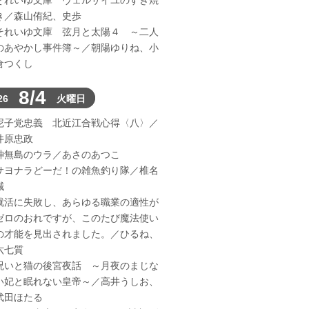
それいゆ文庫 ヴェルサイユのすき焼
き／森山侑紀、史歩
それいゆ文庫 弦月と太陽４ ～二人
のあやかし事件簿～／朝陽ゆりね、小
倉つくし
8/4
26
火曜日
尼子党忠義 北近江合戦心得〈八〉／
井原忠政
神無島のウラ／あさのあつこ
サヨナラどーだ！の雑魚釣り隊／椎名
誠
就活に失敗し、あらゆる職業の適性が
ゼロのおれですが、このたび魔法使い
の才能を見出されました。／ひるね、
六七質
呪いと猫の後宮夜話 ～月夜のまじな
い妃と眠れない皇帝～／高井うしお、
武田ほたる