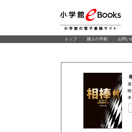
トップ
｜
購入の手順
｜
お問い
著
映
本