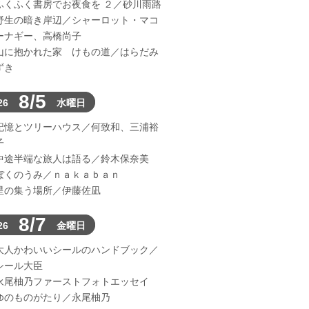
ふくふく書房でお夜食を ２／砂川雨路
野生の暗き岸辺／シャーロット・マコ
ーナギー、高橋尚子
山に抱かれた家 けもの道／はらだみ
ずき
8/5
26
水曜日
記憶とツリーハウス／何致和、三浦裕
子
中途半端な旅人は語る／鈴木保奈美
ぼくのうみ／ｎａｋａｂａｎ
星の集う場所／伊藤佐凪
8/7
26
金曜日
大人かわいいシールのハンドブック／
シール大臣
永尾柚乃ファーストフォトエッセイ
ゆのものがたり／永尾柚乃