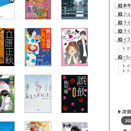
参考
ジ
ライ
ライ
イラ
ボ
パレ
ボ
テ
20