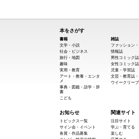
本をさがす
書籍
雑誌
文学・小説
ファッション・
社会・ビジネス
情報誌
旅行・地図
男性コミック誌
趣味
女性コミック誌
実用・教育
児童・学習誌
アート・教養・エンタ
文芸・教育誌・
メ
ウイークリーブ
事典・図鑑・語学・辞
書
こども
お知らせ
関連サイト
トピックス一覧
注目サイト
サイン会・イベント
学ぶ・育てる
各賞・作品募集
楽しむ