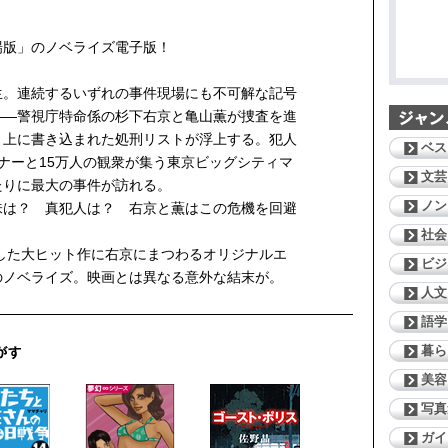
場版」のノベライズ電子版！
生。連続するいずれの事件現場にも不可解な記号
――警視庁特命係の杉下右京と亀山薫が捜査を進
ト上に書き込まれた処刑リストが浮上する。犯人
ベス
ナーと15万人の観衆が集う東京ビッグシティマ
文芸
たりに最大の事件が訪れる。
ノン
味は？ 真犯人は？ 右京と薫はこの危機を回避
社会
巻した大ヒット作に右京にまつわるオリジナルエ
ビジ
のノベライズ。映画とは異なる意外な結末が。
人文
語学
暮ら
美容
写真
ガイ