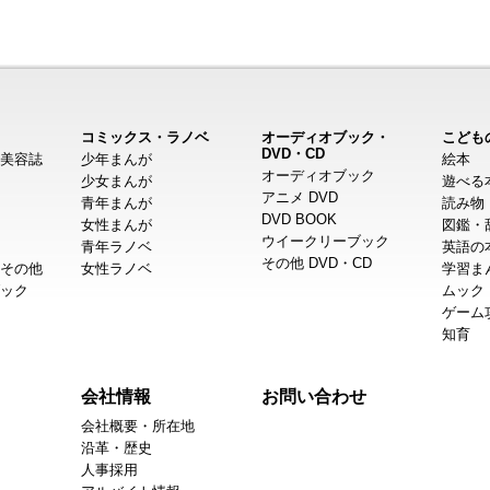
コミックス・ラノベ
オーディオブック・
こども
DVD・CD
美容誌
少年まんが
絵本
オーディオブック
少女まんが
遊べる
アニメ DVD
青年まんが
読み物
DVD BOOK
女性まんが
図鑑・
ウイークリーブック
青年ラノベ
英語の
その他 DVD・CD
その他
女性ラノベ
学習ま
ック
ムック
ゲーム
知育
会社情報
お問い合わせ
会社概要・所在地
沿革・歴史
人事採用