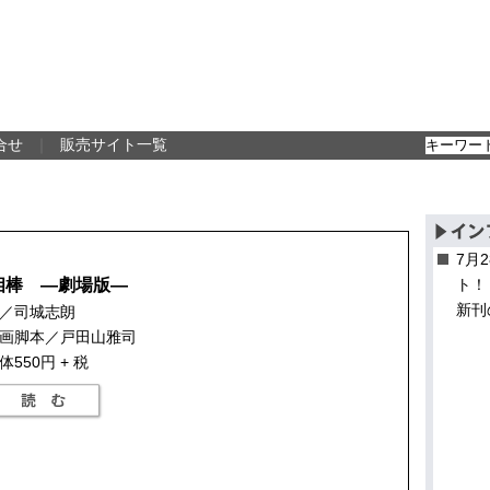
合せ
｜
販売サイト一覧
7月
相棒 ―劇場版―
ト！
新刊
／司城志朗
画脚本／戸田山雅司
体550円 + 税