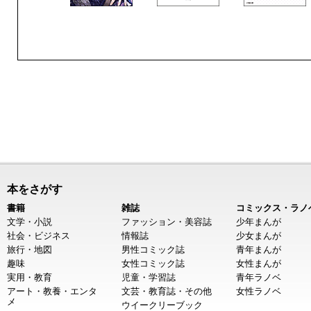
本をさがす
書籍
雑誌
コミックス・ラノ
文学・小説
ファッション・美容誌
少年まんが
社会・ビジネス
情報誌
少女まんが
旅行・地図
男性コミック誌
青年まんが
趣味
女性コミック誌
女性まんが
実用・教育
児童・学習誌
青年ラノベ
アート・教養・エンタ
文芸・教育誌・その他
女性ラノベ
メ
ウイークリーブック