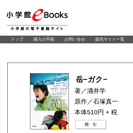
トップ
｜
購入の手順
｜
お問い合せ
｜
販売サイト一覧
岳−ガク−
著／涌井学
原作／石塚真一
本体510円 + 税