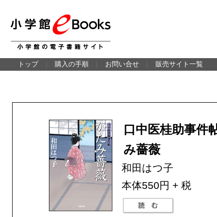
トップ
｜
購入の手順
｜
お問い合せ
｜
販売サイト一覧
口中医桂助事件帖
み薔薇
和田はつ子
本体550円 + 税