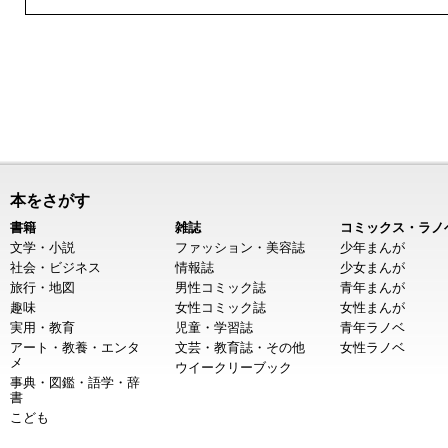
本をさがす
書籍
雑誌
コミックス・ラノ
文学・小説
ファッション・美容誌
少年まんが
社会・ビジネス
情報誌
少女まんが
旅行・地図
男性コミック誌
青年まんが
趣味
女性コミック誌
女性まんが
実用・教育
児童・学習誌
青年ラノベ
アート・教養・エンタ
文芸・教育誌・その他
女性ラノベ
メ
ウイークリーブック
事典・図鑑・語学・辞
書
こども