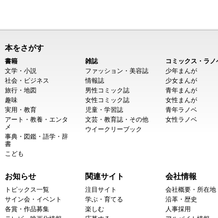
本をさがす
書籍
雑誌
コミックス・ラノ
文学・小説
ファッション・美容誌
少年まんが
社会・ビジネス
情報誌
少女まんが
旅行・地図
男性コミック誌
青年まんが
趣味
女性コミック誌
女性まんが
実用・教育
児童・学習誌
青年ラノベ
アート・教養・エンタ
文芸・教育誌・その他
女性ラノベ
メ
ウイークリーブック
事典・図鑑・語学・辞
書
こども
お知らせ
関連サイト
会社情報
トピックス一覧
注目サイト
会社概要・所在地
サイン会・イベント
学ぶ・育てる
沿革・歴史
各賞・作品募集
楽しむ
人事採用