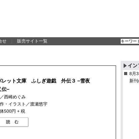
合せ
｜
販売サイト一覧
8月
パレット文庫 ふしぎ遊戯 外伝３ −雪夜
新刊
叉伝−
／西崎めぐみ
作・イラスト／渡瀬悠宇
体500円 + 税