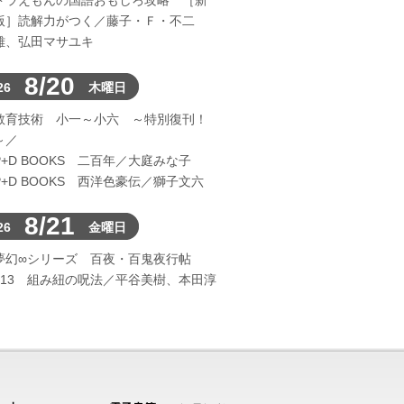
ドラえもんの国語おもしろ攻略 ［新
版］読解力がつく／藤子・Ｆ・不二
雄、弘田マサユキ
8/20
26
木曜日
教育技術 小一～小六 ～特別復刊！
～／
P+D BOOKS 二百年／大庭みな子
P+D BOOKS 西洋色豪伝／獅子文六
8/21
26
金曜日
夢幻∞シリーズ 百夜・百鬼夜行帖
113 組み紐の呪法／平谷美樹、本田淳