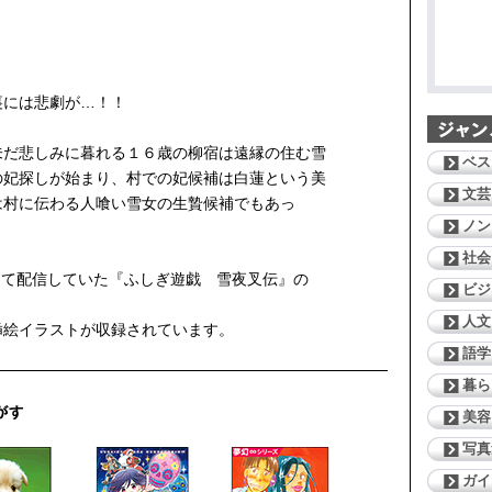
裏には悲劇が…！！
未だ悲しみに暮れる１６歳の柳宿は遠縁の住む雪
ベス
の妃探しが始まり、村での妃候補は白蓮という美
文芸
は村に伝わる人喰い雪女の生贄候補でもあっ
ノン
社会
して配信していた『ふしぎ遊戯 雪夜叉伝』の
ビジ
人文
挿絵イラストが収録されています。
語学
暮ら
美容
写真
ガイ