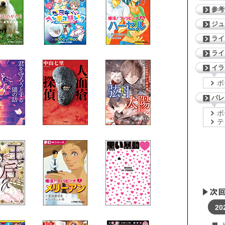
参考
ジ
ライ
ライ
イラ
ボ
パレ
ボ
テ
20