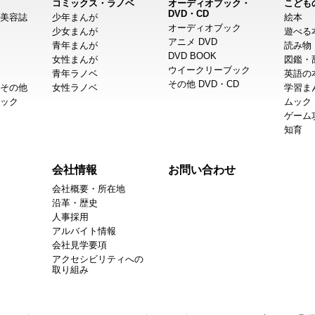
コミックス・ラノベ
オーディオブック・
こども
DVD・CD
美容誌
少年まんが
絵本
オーディオブック
少女まんが
遊べる
アニメ DVD
青年まんが
読み物
DVD BOOK
女性まんが
図鑑・
ウイークリーブック
青年ラノベ
英語の
その他 DVD・CD
その他
女性ラノベ
学習ま
ック
ムック
ゲーム
知育
会社情報
お問い合わせ
会社概要・所在地
沿革・歴史
人事採用
アルバイト情報
会社見学要項
アクセシビリティへの
取り組み