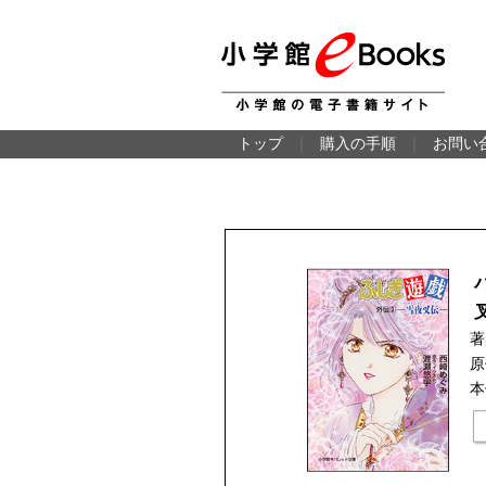
トップ
｜
購入の手順
｜
お問い
著
原
本