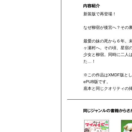
新装版で再登場！
なぜ柳宿が後宮へ？その
最愛の妹の死から６年。
ヶ瀬村へ。その頃、星宿
少女と柳宿。同時に二人
た…！
※この作品はXMDF版と
ePUB版です。
底本と同じクオリティの