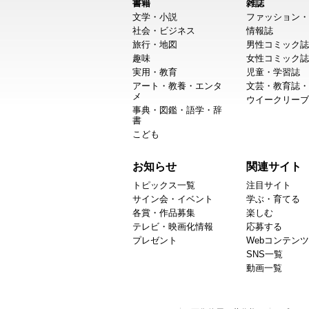
書籍
雑誌
文学・小説
ファッション・
社会・ビジネス
情報誌
旅行・地図
男性コミック誌
趣味
女性コミック誌
実用・教育
児童・学習誌
アート・教養・エンタ
文芸・教育誌・
メ
ウイークリーブ
事典・図鑑・語学・辞
書
こども
お知らせ
関連サイト
トピックス一覧
注目サイト
サイン会・イベント
学ぶ・育てる
各賞・作品募集
楽しむ
テレビ・映画化情報
応募する
プレゼント
Webコンテンツ
SNS一覧
動画一覧