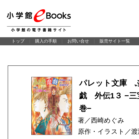
トップ
｜
購入の手順
｜
お問い合せ
｜
販売サイト一覧
パレット文庫 
戯 外伝1３ −
巻−
著／西崎めぐみ
原作・イラスト／渡