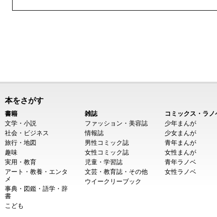
本をさがす
書籍
雑誌
コミックス・ラノ
文学・小説
ファッション・美容誌
少年まんが
社会・ビジネス
情報誌
少女まんが
旅行・地図
男性コミック誌
青年まんが
趣味
女性コミック誌
女性まんが
実用・教育
児童・学習誌
青年ラノベ
アート・教養・エンタ
文芸・教育誌・その他
女性ラノベ
メ
ウイークリーブック
事典・図鑑・語学・辞
書
こども