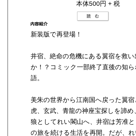
本体500円 + 税
新装版で再登場！
井宿、絶命の危機にある翼宿を救い
か！？コミック一部終了直後の知ら
語。
美朱の世界から江南国へ戻った翼宿
虎、玄武、青龍の神座宝探しを諦め
狼としてれい閣山へ、井宿は芳准と
の旅を続ける生活を再開。だが、れ