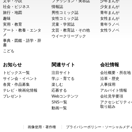
文学・小説
ファッション・美容誌
少年まんが
社会・ビジネス
情報誌
少女まんが
旅行・地図
男性コミック誌
青年まんが
趣味
女性コミック誌
女性まんが
実用・教育
児童・学習誌
青年ラノベ
アート・教養・エンタ
文芸・教育誌・その他
女性ラノベ
メ
ウイークリーブック
事典・図鑑・語学・辞
書
こども
お知らせ
関連サイト
会社情報
トピックス一覧
注目サイト
会社概要・所在地
サイン会・イベント
学ぶ・育てる
沿革・歴史
各賞・作品募集
楽しむ
人事採用
テレビ・映画化情報
応募する
アルバイト情報
プレゼント
Webコンテンツ
会社見学要項
SNS一覧
アクセシビリティ
取り組み
動画一覧
画像使用・著作権
プライバシーポリシー・ソーシャルメデ