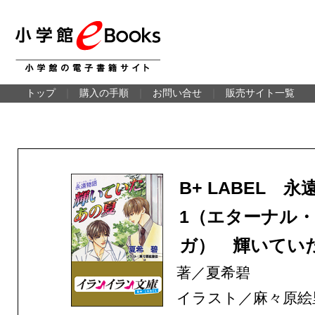
トップ
｜
購入の手順
｜
お問い合せ
｜
販売サイト一覧
B+ LABEL 永
1（エターナル
ガ） 輝いてい
著／夏希碧
イラスト／麻々原絵