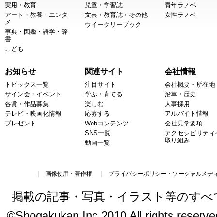
実用・教育
児童・学習誌
青年ラノベ
アート・教養・エンタ
文芸・教育誌・その他
女性ラノベ
メ
ウイークリーブック
事典・図鑑・語学・辞
書
こども
お知らせ
関連サイト
会社情報
トピックス一覧
注目サイト
会社概要・所在地
サイン会・イベント
学ぶ・育てる
沿革・歴史
各賞・作品募集
楽しむ
人事採用
テレビ・映画化情報
応募する
アルバイト情報
プレゼント
Webコンテンツ
会社見学要項
SNS一覧
アクセシビリティ
取り組み
動画一覧
画像使用・著作権
プライバシーポリシー・ソーシャルメデ
掲載の記事・写真・イラスト等のすべ
©Shogakukan Inc.2010 All rights reserved.