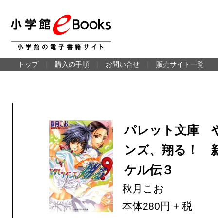
トップ
｜
購入の手順
｜
お問い合せ
｜
販売サイト一覧
パレット文庫 
ンズ、翔る！ 
ケル伝３
秋月こお
本体280円 + 税