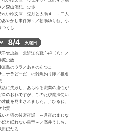
それいゆ文庫 ヴェルサイユのすき焼
き／森山侑紀、史歩
それいゆ文庫 弦月と太陽４ ～二人
のあやかし事件簿～／朝陽ゆりね、小
倉つくし
8/4
26
火曜日
尼子党忠義 北近江合戦心得〈八〉／
井原忠政
神無島のウラ／あさのあつこ
サヨナラどーだ！の雑魚釣り隊／椎名
誠
就活に失敗し、あらゆる職業の適性が
ゼロのおれですが、このたび魔法使い
の才能を見出されました。／ひるね、
六七質
呪いと猫の後宮夜話 ～月夜のまじな
い妃と眠れない皇帝～／高井うしお、
武田ほたる