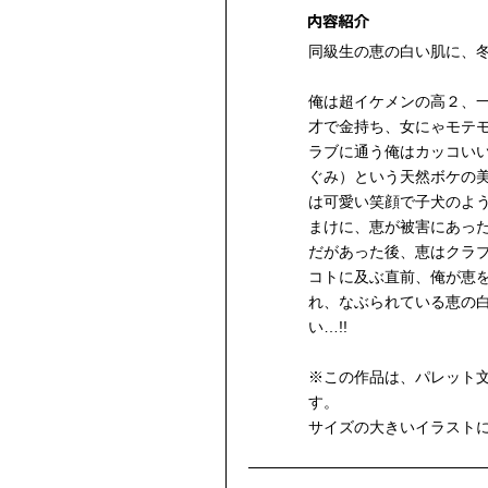
同級生の恵の白い肌に、
俺は超イケメンの高２、
才で金持ち、女にゃモテ
ラブに通う俺はカッコい
ぐみ）という天然ボケの
は可愛い笑顔で子犬のよ
まけに、恵が被害にあっ
だがあった後、恵はクラ
コトに及ぶ直前、俺が恵を
れ、なぶられている恵の
い…!!
※この作品は、パレット
す。
サイズの大きいイラスト