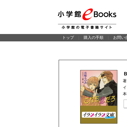
トップ
｜
購入の手順
｜
お問い
著
イ
本