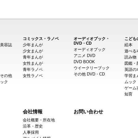
コミックス・ラノベ
オーディオブック・
こども
DVD・CD
美容誌
少年まんが
絵本
オーディオブック
少女まんが
遊べる
アニメ DVD
青年まんが
読み物
DVD BOOK
女性まんが
図鑑・
ウイークリーブック
青年ラノベ
英語の
その他 DVD・CD
その他
女性ラノベ
学習ま
ック
ムック
ゲーム
知育
会社情報
お問い合わせ
会社概要・所在地
沿革・歴史
人事採用