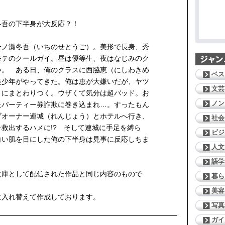
冬吾の下半身が大反応？！
一ノ瀬冬吾（いちのせとうご）。美形で長身、秀
モテのクールガイ。昼は優等生、夜はなじみのク
い。 ある日、俺のクラスに西脇恵（にしわきめ
ベス
美少年がやってきた。俺は恵が大嫌いだが、ヤツ
文芸
うにまとわりつく。ウザくて気分は超バッド。お
ノン
たパーティー券詐欺に巻き込まれ…。すったもん
ブオーナー連城（れんじょう）とホテルへ行き、
社会
救出するハメに!? そして連城に手足を縛ら
ビジ
白い肌を目にした俺の下半身は見事に反応しちま
人文
語学
文庫として配信された作品と同じ内容のもので
暮ら
美容
に入れ替えて作成しております。
写真
ガイ