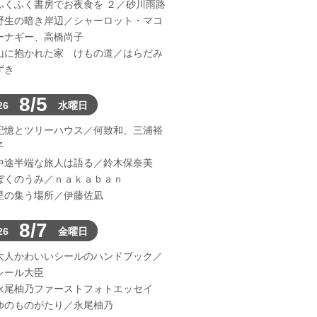
ふくふく書房でお夜食を ２／砂川雨路
野生の暗き岸辺／シャーロット・マコ
ーナギー、高橋尚子
山に抱かれた家 けもの道／はらだみ
ずき
8/5
26
水曜日
記憶とツリーハウス／何致和、三浦裕
子
中途半端な旅人は語る／鈴木保奈美
ぼくのうみ／ｎａｋａｂａｎ
星の集う場所／伊藤佐凪
8/7
26
金曜日
大人かわいいシールのハンドブック／
シール大臣
永尾柚乃ファーストフォトエッセイ
ゆのものがたり／永尾柚乃