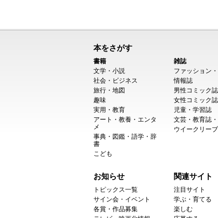
本をさがす
書籍
雑誌
文学・小説
ファッション・
社会・ビジネス
情報誌
旅行・地図
男性コミック誌
趣味
女性コミック誌
実用・教育
児童・学習誌
アート・教養・エンタ
文芸・教育誌・
メ
ウイークリーブ
事典・図鑑・語学・辞
書
こども
お知らせ
関連サイト
トピックス一覧
注目サイト
サイン会・イベント
学ぶ・育てる
各賞・作品募集
楽しむ