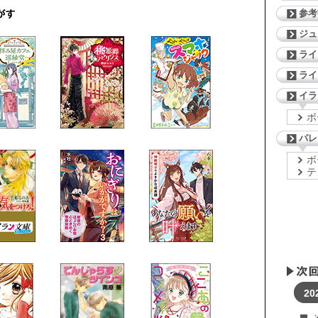
参考
ジ
ライ
ライ
イラ
ボ
パレ
ボ
テ
20