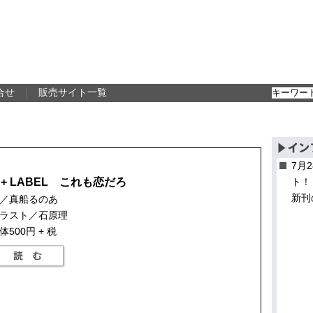
合せ
｜
販売サイト一覧
7月
B+ LABEL これも恋だろ
ト！
新刊
／真船るのあ
ラスト／石原理
体500円 + 税