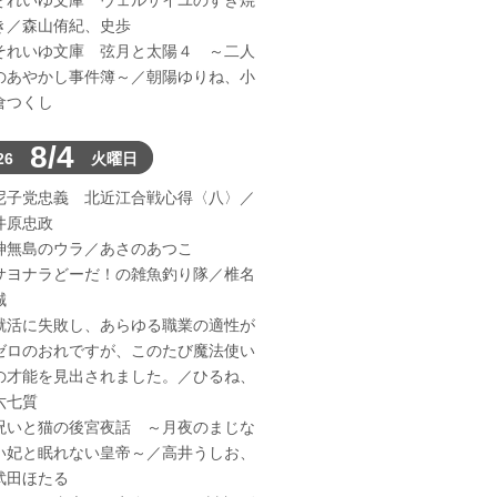
それいゆ文庫 ヴェルサイユのすき焼
き／森山侑紀、史歩
それいゆ文庫 弦月と太陽４ ～二人
のあやかし事件簿～／朝陽ゆりね、小
倉つくし
8/4
26
火曜日
尼子党忠義 北近江合戦心得〈八〉／
井原忠政
神無島のウラ／あさのあつこ
サヨナラどーだ！の雑魚釣り隊／椎名
誠
就活に失敗し、あらゆる職業の適性が
ゼロのおれですが、このたび魔法使い
の才能を見出されました。／ひるね、
六七質
呪いと猫の後宮夜話 ～月夜のまじな
い妃と眠れない皇帝～／高井うしお、
武田ほたる