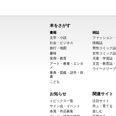
本をさがす
書籍
雑誌
文学・小説
ファッション・
社会・ビジネス
情報誌
旅行・地図
男性コミック誌
趣味
女性コミック誌
実用・教育
児童・学習誌
アート・教養・エンタ
文芸・教育誌・
メ
ウイークリーブ
事典・図鑑・語学・辞
書
こども
お知らせ
関連サイト
トピックス一覧
注目サイト
サイン会・イベント
学ぶ・育てる
各賞・作品募集
楽しむ