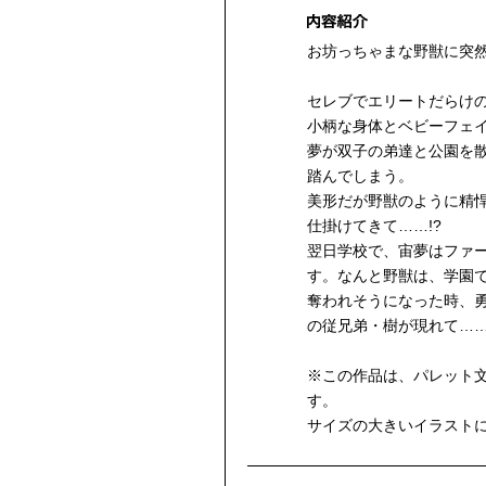
お坊っちゃまな野獣に突然
セレブでエリートだらけ
小柄な身体とベビーフェ
夢が双子の弟達と公園を
踏んでしまう。
美形だが野獣のように精
仕掛けてきて……!?
翌日学校で、宙夢はファ
す。なんと野獣は、学園で
奪われそうになった時、
の従兄弟・樹が現れて……
※この作品は、パレット
す。
サイズの大きいイラスト