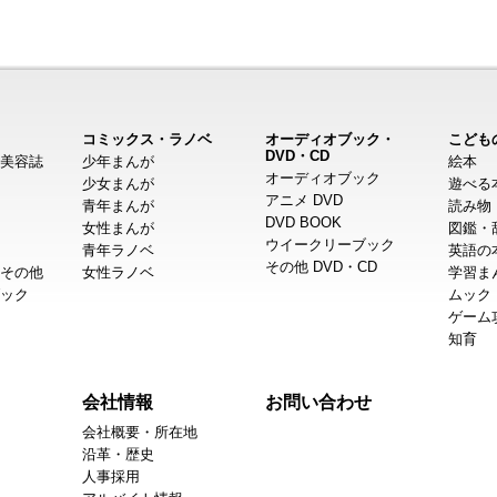
コミックス・ラノベ
オーディオブック・
こども
DVD・CD
美容誌
少年まんが
絵本
オーディオブック
少女まんが
遊べる
アニメ DVD
青年まんが
読み物
DVD BOOK
女性まんが
図鑑・
ウイークリーブック
青年ラノベ
英語の
その他 DVD・CD
その他
女性ラノベ
学習ま
ック
ムック
ゲーム
知育
会社情報
お問い合わせ
会社概要・所在地
沿革・歴史
人事採用