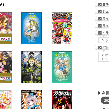
参考
ジ
ライ
ライ
イラ
ボ
パレ
ボ
テ
20