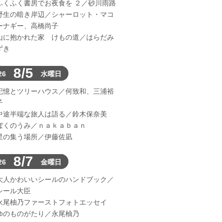
ふくふく書房でお夜食を ２／砂川雨路
野生の暗き岸辺／シャーロット・マコ
ーナギー、高橋尚子
山に抱かれた家 けもの道／はらだみ
ずき
8/5
26
水曜日
記憶とツリーハウス／何致和、三浦裕
子
中途半端な旅人は語る／鈴木保奈美
ぼくのうみ／ｎａｋａｂａｎ
星の集う場所／伊藤佐凪
8/7
26
金曜日
大人かわいいシールのハンドブック／
シール大臣
永尾柚乃ファーストフォトエッセイ
ゆのものがたり／永尾柚乃