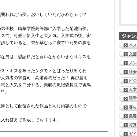
襲われた宙夢。おいしくいただかれちゃう!?
の男子校、晴華学院高等部に入学した菊池宙夢。
イスで、可愛い新入生と大人気。入学式の後、宙
散歩していると、弟が草むらに寝ていた男の腹を
ベス
文芸
悍な男は、慰謝料だと言いながらいきなりキスを
ノン
ーストキスを奪ったケダモノとばったり出くわ
社会
人気者の御曹司・高塔勇馬だった！ 再び唇を
ビジ
勇馬と人気を二分する、美貌の風紀委員長で勇馬
人文
!?」
語学
文庫として配信された作品と同じ内容のもので
暮ら
美容
に入れ替えて作成しております。
写真
ガイ