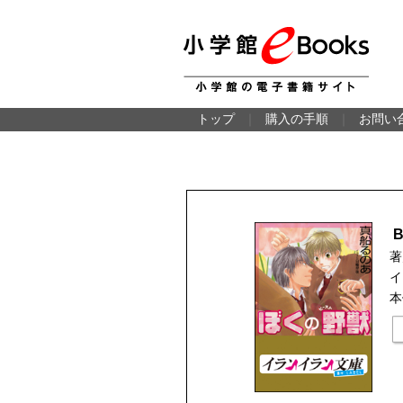
トップ
｜
購入の手順
｜
お問い
著
イ
本