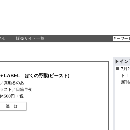
合せ
｜
販売サイト一覧
7月
B+ LABEL ぼくの野獣(ビースト)
ト！
新刊
／真船るのあ
ラスト／日輪早夜
体500円 + 税