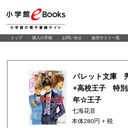
トップ
｜
購入の手順
｜
お問い合せ
｜
販売サイト一覧
パレット文庫 
+高校王子 特
年☆王子
七海花音
本体280円 + 税