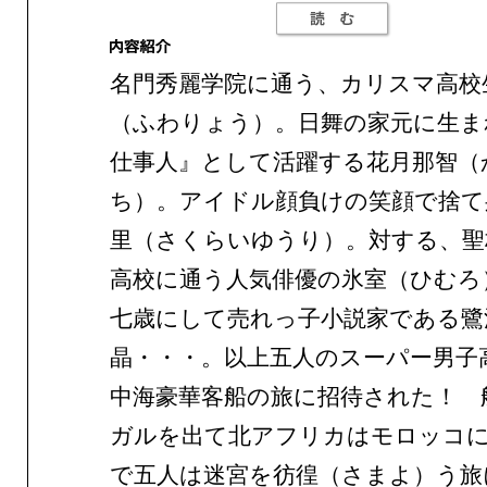
名門秀麗学院に通う、カリスマ高校
（ふわりょう）。日舞の家元に生ま
仕事人』として活躍する花月那智（
ち）。アイドル顔負けの笑顔で捨て
里（さくらいゆうり）。対する、聖
高校に通う人気俳優の氷室（ひむろ
七歳にして売れっ子小説家である鷺
晶・・・。以上五人のスーパー男子
中海豪華客船の旅に招待された！ 
ガルを出て北アフリカはモロッコ
で五人は迷宮を彷徨（さまよ）う旅