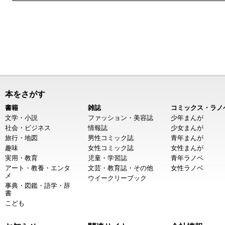
本をさがす
書籍
雑誌
コミックス・ラノ
文学・小説
ファッション・美容誌
少年まんが
社会・ビジネス
情報誌
少女まんが
旅行・地図
男性コミック誌
青年まんが
趣味
女性コミック誌
女性まんが
実用・教育
児童・学習誌
青年ラノベ
アート・教養・エンタ
文芸・教育誌・その他
女性ラノベ
メ
ウイークリーブック
事典・図鑑・語学・辞
書
こども