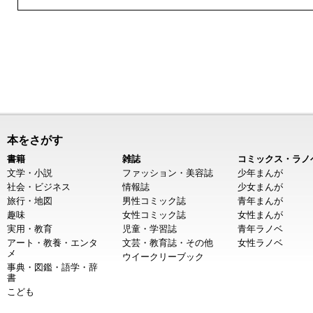
本をさがす
書籍
雑誌
コミックス・ラノ
文学・小説
ファッション・美容誌
少年まんが
社会・ビジネス
情報誌
少女まんが
旅行・地図
男性コミック誌
青年まんが
趣味
女性コミック誌
女性まんが
実用・教育
児童・学習誌
青年ラノベ
アート・教養・エンタ
文芸・教育誌・その他
女性ラノベ
メ
ウイークリーブック
事典・図鑑・語学・辞
書
こども