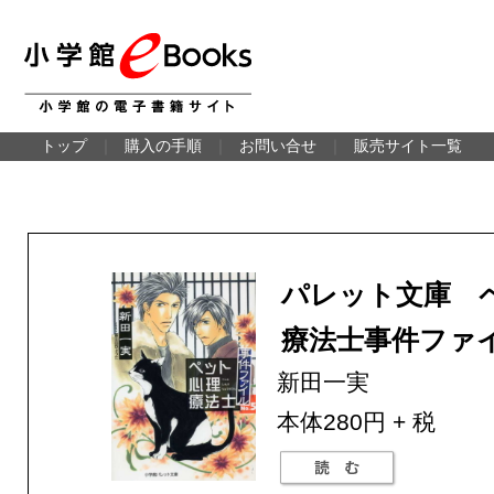
トップ
｜
購入の手順
｜
お問い合せ
｜
販売サイト一覧
パレット文庫 
療法士事件ファ
新田一実
本体280円 + 税