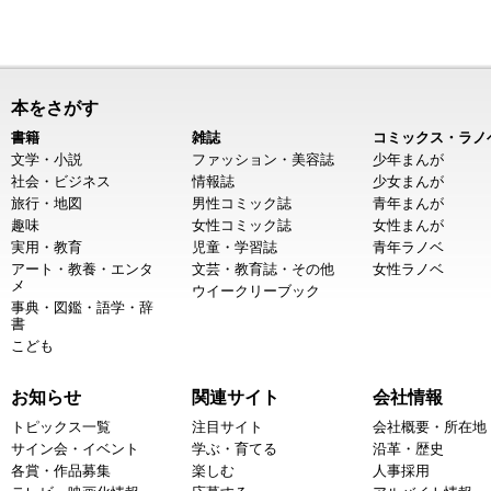
本をさがす
書籍
雑誌
コミックス・ラノ
文学・小説
ファッション・美容誌
少年まんが
社会・ビジネス
情報誌
少女まんが
旅行・地図
男性コミック誌
青年まんが
趣味
女性コミック誌
女性まんが
実用・教育
児童・学習誌
青年ラノベ
アート・教養・エンタ
文芸・教育誌・その他
女性ラノベ
メ
ウイークリーブック
事典・図鑑・語学・辞
書
こども
お知らせ
関連サイト
会社情報
トピックス一覧
注目サイト
会社概要・所在地
サイン会・イベント
学ぶ・育てる
沿革・歴史
各賞・作品募集
楽しむ
人事採用