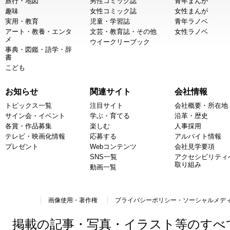
旅行・地図
男性コミック誌
青年まんが
趣味
女性コミック誌
女性まんが
実用・教育
児童・学習誌
青年ラノベ
アート・教養・エンタ
文芸・教育誌・その他
女性ラノベ
メ
ウイークリーブック
事典・図鑑・語学・辞
書
こども
お知らせ
関連サイト
会社情報
トピックス一覧
注目サイト
会社概要・所在地
サイン会・イベント
学ぶ・育てる
沿革・歴史
各賞・作品募集
楽しむ
人事採用
テレビ・映画化情報
応募する
アルバイト情報
プレゼント
Webコンテンツ
会社見学要項
SNS一覧
アクセシビリティ
取り組み
動画一覧
画像使用・著作権
プライバシーポリシー・ソーシャルメデ
掲載の記事・写真・イラスト等のすべ