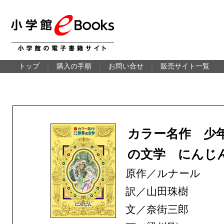
トップ
｜
購入の手順
｜
お問い合せ
｜
販売サイト一覧
カラー名作 少
の文学 にんじ
原作／ルナール
訳／山田珠樹
文／奈街三郎