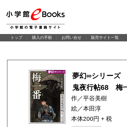
トップ
｜
購入の手順
｜
お問い合せ
｜
販売サイト一覧
夢幻∞シリーズ
鬼夜行帖68 梅
作／平谷美樹
絵／本田淳
本体200円 + 税