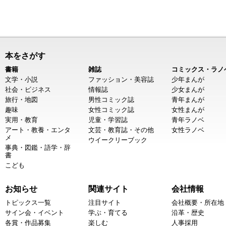
本をさがす
書籍
雑誌
コミックス・ラノ
文学・小説
ファッション・美容誌
少年まんが
社会・ビジネス
情報誌
少女まんが
旅行・地図
男性コミック誌
青年まんが
趣味
女性コミック誌
女性まんが
実用・教育
児童・学習誌
青年ラノベ
アート・教養・エンタ
文芸・教育誌・その他
女性ラノベ
メ
ウイークリーブック
事典・図鑑・語学・辞
書
こども
お知らせ
関連サイト
会社情報
トピックス一覧
注目サイト
会社概要・所在地
サイン会・イベント
学ぶ・育てる
沿革・歴史
各賞・作品募集
楽しむ
人事採用