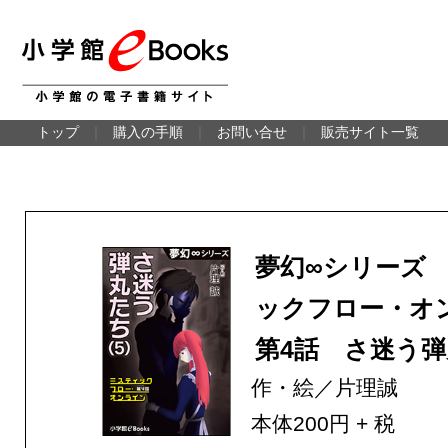
トップ
｜
購入の手順
｜
お問い合せ
｜
販売サイト一覧
夢幻∞シリーズ
ックフロー・オ
第4話 さ迷う弾丸
作・絵／片理誠
本体200円 + 税