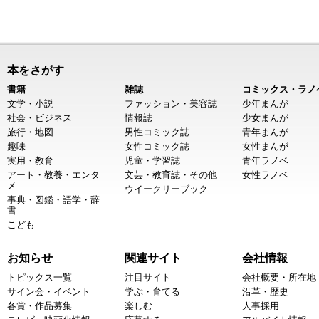
本をさがす
書籍
雑誌
コミックス・ラノ
文学・小説
ファッション・美容誌
少年まんが
社会・ビジネス
情報誌
少女まんが
旅行・地図
男性コミック誌
青年まんが
趣味
女性コミック誌
女性まんが
実用・教育
児童・学習誌
青年ラノベ
アート・教養・エンタ
文芸・教育誌・その他
女性ラノベ
メ
ウイークリーブック
事典・図鑑・語学・辞
書
こども
お知らせ
関連サイト
会社情報
トピックス一覧
注目サイト
会社概要・所在地
サイン会・イベント
学ぶ・育てる
沿革・歴史
各賞・作品募集
楽しむ
人事採用