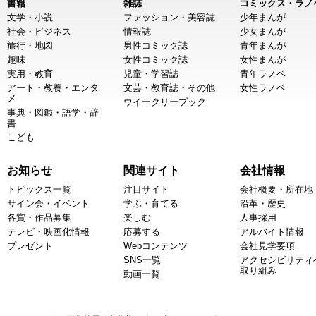
書籍
雑誌
コミックス・ラノ
文学・小説
ファッション・美容誌
少年まんが
社会・ビジネス
情報誌
少女まんが
旅行・地図
男性コミック誌
青年まんが
趣味
女性コミック誌
女性まんが
実用・教育
児童・学習誌
青年ラノベ
アート・教養・エンタ
文芸・教育誌・その他
女性ラノベ
メ
ウイークリーブック
事典・図鑑・語学・辞
書
こども
お知らせ
関連サイト
会社情報
トピックス一覧
注目サイト
会社概要・所在地
サイン会・イベント
学ぶ・育てる
沿革・歴史
各賞・作品募集
楽しむ
人事採用
テレビ・映画化情報
応募する
アルバイト情報
プレゼント
Webコンテンツ
会社見学要項
SNS一覧
アクセシビリティ
取り組み
動画一覧