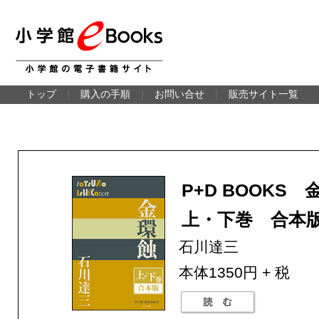
トップ
｜
購入の手順
｜
お問い合せ
｜
販売サイト一覧
P+D BOOKS
上・下巻 合本
石川達三
本体1350円 + 税