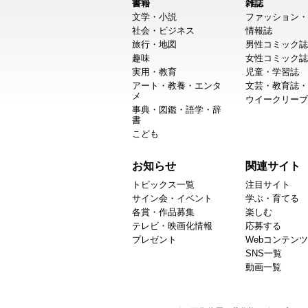
書籍
雑誌
文学・小説
ファッション・
社会・ビジネス
情報誌
旅行・地図
男性コミック誌
趣味
女性コミック誌
実用・教育
児童・学習誌
アート・教養・エンタ
文芸・教育誌・
メ
ウイークリーブ
事典・図鑑・語学・辞
書
こども
お知らせ
関連サイト
トピックス一覧
注目サイト
サイン会・イベント
学ぶ・育てる
各賞・作品募集
楽しむ
テレビ・映画化情報
応募する
プレゼント
Webコンテンツ
SNS一覧
動画一覧