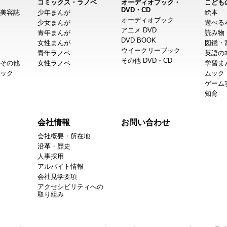
コミックス・ラノベ
オーディオブック・
こども
DVD・CD
美容誌
少年まんが
絵本
オーディオブック
少女まんが
遊べる
アニメ DVD
青年まんが
読み物
DVD BOOK
女性まんが
図鑑・
ウイークリーブック
青年ラノベ
英語の
その他 DVD・CD
その他
女性ラノベ
学習ま
ック
ムック
ゲーム
知育
会社情報
お問い合わせ
会社概要・所在地
沿革・歴史
人事採用
アルバイト情報
会社見学要項
アクセシビリティへの
取り組み