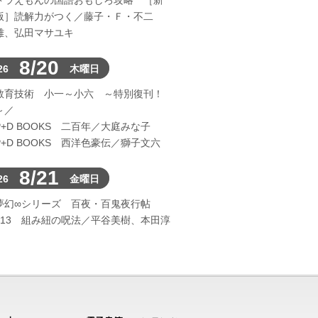
ドラえもんの国語おもしろ攻略 ［新
版］読解力がつく／藤子・Ｆ・不二
雄、弘田マサユキ
8/20
26
木曜日
教育技術 小一～小六 ～特別復刊！
～／
P+D BOOKS 二百年／大庭みな子
P+D BOOKS 西洋色豪伝／獅子文六
8/21
26
金曜日
夢幻∞シリーズ 百夜・百鬼夜行帖
113 組み紐の呪法／平谷美樹、本田淳