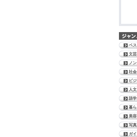
ベス
文芸
ノン
社会
ビジ
人文
語学
暮ら
美容
写真
ガイ