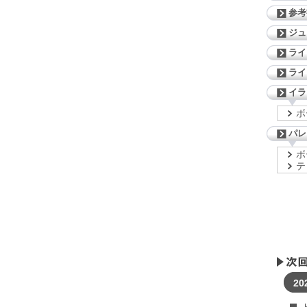
参考
ジ
ライ
ライ
イラ
ボ
パレ
ボ
テ
20