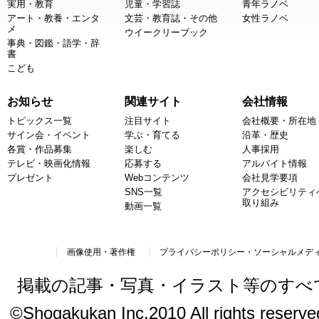
実用・教育
児童・学習誌
青年ラノベ
アート・教養・エンタ
文芸・教育誌・その他
女性ラノベ
メ
ウイークリーブック
事典・図鑑・語学・辞
書
こども
お知らせ
関連サイト
会社情報
トピックス一覧
注目サイト
会社概要・所在地
サイン会・イベント
学ぶ・育てる
沿革・歴史
各賞・作品募集
楽しむ
人事採用
テレビ・映画化情報
応募する
アルバイト情報
プレゼント
Webコンテンツ
会社見学要項
SNS一覧
アクセシビリティ
取り組み
動画一覧
画像使用・著作権
プライバシーポリシー・ソーシャルメデ
掲載の記事・写真・イラスト等のすべ
©Shogakukan Inc.2010 All rights reserved.