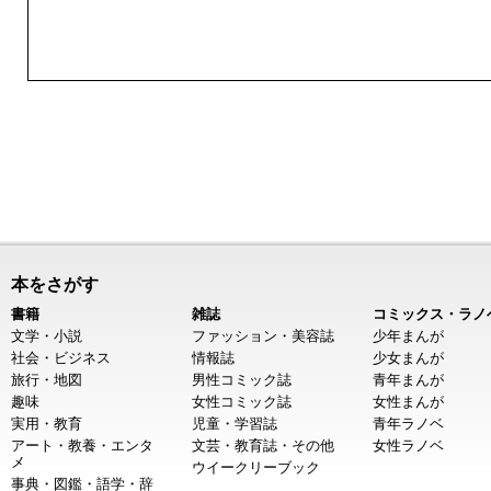
本をさがす
書籍
雑誌
コミックス・ラノ
文学・小説
ファッション・美容誌
少年まんが
社会・ビジネス
情報誌
少女まんが
旅行・地図
男性コミック誌
青年まんが
趣味
女性コミック誌
女性まんが
実用・教育
児童・学習誌
青年ラノベ
アート・教養・エンタ
文芸・教育誌・その他
女性ラノベ
メ
ウイークリーブック
事典・図鑑・語学・辞