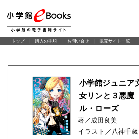
トップ
｜
購入の手順
｜
お問い合せ
｜
販売サイト一覧
小学館ジュニア
女リンと３悪魔
ル・ローズ
著／成田良美
イラスト／八神千歳