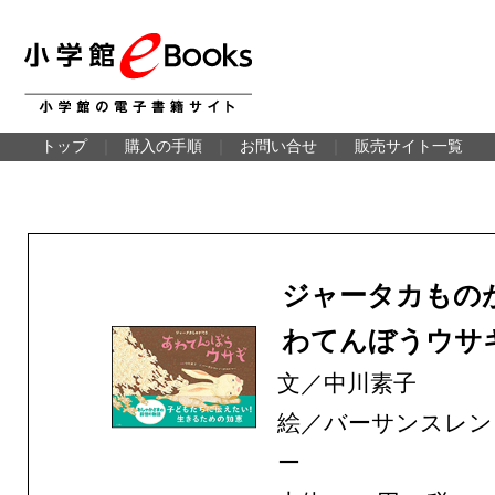
トップ
｜
購入の手順
｜
お問い合せ
｜
販売サイト一覧
ジャータカもの
わてんぼうウサ
文／中川素子
絵／バーサンスレン
ー