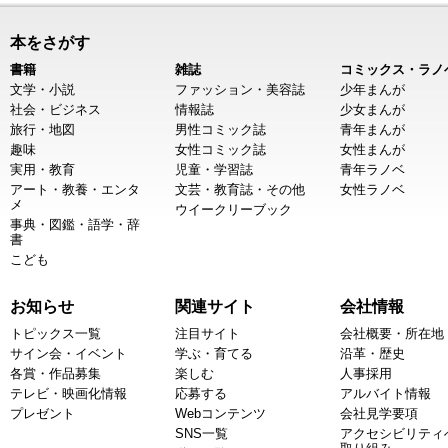
本をさがす
書籍
雑誌
コミックス・ラノ
文学・小説
ファッション・美容誌
少年まんが
社会・ビジネス
情報誌
少女まんが
旅行・地図
男性コミック誌
青年まんが
趣味
女性コミック誌
女性まんが
実用・教育
児童・学習誌
青年ラノベ
アート・教養・エンタ
文芸・教育誌・その他
女性ラノベ
メ
ウイークリーブック
事典・図鑑・語学・辞
書
こども
お知らせ
関連サイト
会社情報
トピックス一覧
注目サイト
会社概要・所在地
サイン会・イベント
学ぶ・育てる
沿革・歴史
各賞・作品募集
楽しむ
人事採用
テレビ・映画化情報
応募する
アルバイト情報
プレゼント
Webコンテンツ
会社見学要項
SNS一覧
アクセシビリティ