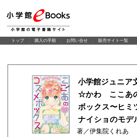
トップ
｜
購入の手順
｜
お問い合せ
｜
販売サイト一覧
小学館ジュニア
☆かわ ここあ
ボックス〜ヒミ
ナイショのモデ
著／伊集院くれあ