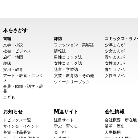
本をさがす
書籍
雑誌
コミックス・ラノ
文学・小説
ファッション・美容誌
少年まんが
社会・ビジネス
情報誌
少女まんが
旅行・地図
男性コミック誌
青年まんが
趣味
女性コミック誌
女性まんが
実用・教育
児童・学習誌
青年ラノベ
アート・教養・エンタ
文芸・教育誌・その他
女性ラノベ
メ
ウイークリーブック
事典・図鑑・語学・辞
書
こども
お知らせ
関連サイト
会社情報
トピックス一覧
注目サイト
会社概要・所在地
サイン会・イベント
学ぶ・育てる
沿革・歴史
各賞・作品募集
楽しむ
人事採用