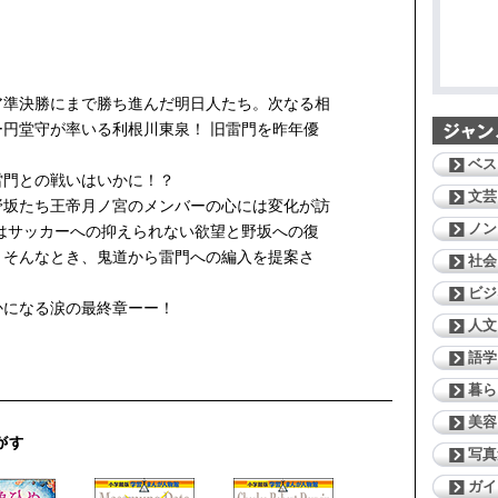
ア準決勝にまで勝ち進んだ明日人たち。次なる相
円堂守が率いる利根川東泉！ 旧雷門を昨年優
ベス
雷門との戦いはいかに！？
文芸
野坂たち王帝月ノ宮のメンバーの心には変化が訪
ノン
はサッカーへの抑えられない欲望と野坂への復
。そんなとき、鬼道から雷門への編入を提案さ
社会
ビジ
かになる涙の最終章ーー！
人文
語学
暮ら
美容
写真
ガイ