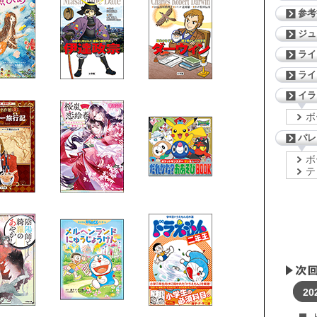
参考
ジ
ライ
ライ
イラ
ボ
パレ
ボ
テ
20