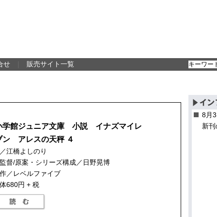
合せ
｜
販売サイト一覧
8月
小学館ジュニア文庫 小説 イナズマイレ
新刊
ブン アレスの天秤 ４
／江橋よしのり
監督/原案・シリーズ構成／日野晃博
作／レベルファイブ
体680円 + 税