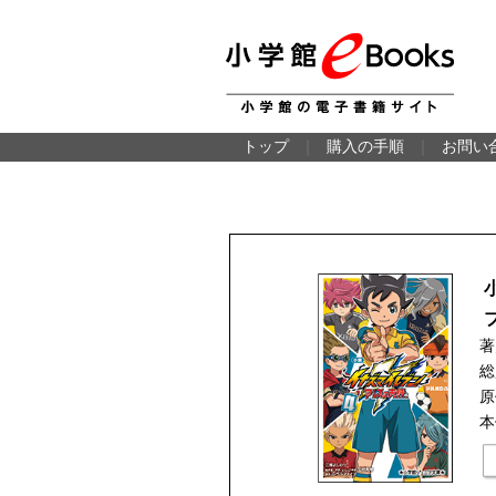
トップ
｜
購入の手順
｜
お問い
著
総
原
本