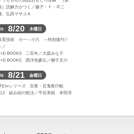
ドラえもんの国語おもしろ攻略 ［新
版］読解力がつく／藤子・Ｆ・不二
雄、弘田マサユキ
8/20
26
木曜日
教育技術 小一～小六 ～特別復刊！
～／
P+D BOOKS 二百年／大庭みな子
P+D BOOKS 西洋色豪伝／獅子文六
8/21
26
金曜日
夢幻∞シリーズ 百夜・百鬼夜行帖
113 組み紐の呪法／平谷美樹、本田淳