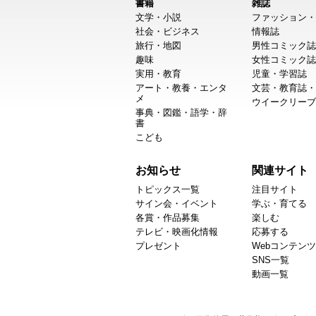
書籍
雑誌
文学・小説
ファッション・
社会・ビジネス
情報誌
旅行・地図
男性コミック誌
趣味
女性コミック誌
実用・教育
児童・学習誌
アート・教養・エンタ
文芸・教育誌・
メ
ウイークリーブ
事典・図鑑・語学・辞
書
こども
お知らせ
関連サイト
トピックス一覧
注目サイト
サイン会・イベント
学ぶ・育てる
各賞・作品募集
楽しむ
テレビ・映画化情報
応募する
プレゼント
Webコンテンツ
SNS一覧
動画一覧