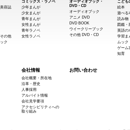
コミックス・ラノベ
オーディオブック・
こども
DVD・CD
美容誌
少年まんが
絵本
オーディオブック
少女まんが
遊べる
アニメ DVD
青年まんが
読み物
DVD BOOK
女性まんが
図鑑・
ウイークリーブック
青年ラノベ
英語の
その他 DVD・CD
その他
女性ラノベ
学習ま
ック
ムック
ゲーム
知育
会社情報
お問い合わせ
会社概要・所在地
沿革・歴史
人事採用
アルバイト情報
会社見学要項
アクセシビリティへの
取り組み