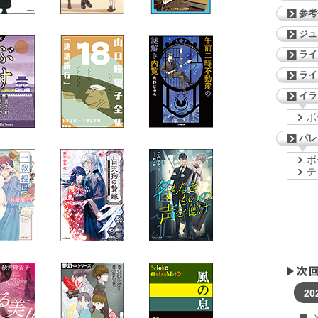
参考
ジ
ライ
ライ
イラ
ボ
パレ
ボ
テ
20