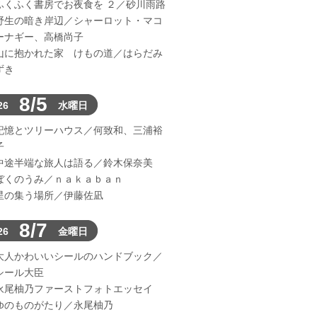
ふくふく書房でお夜食を ２／砂川雨路
野生の暗き岸辺／シャーロット・マコ
ーナギー、高橋尚子
山に抱かれた家 けもの道／はらだみ
ずき
8/5
26
水曜日
記憶とツリーハウス／何致和、三浦裕
子
中途半端な旅人は語る／鈴木保奈美
ぼくのうみ／ｎａｋａｂａｎ
星の集う場所／伊藤佐凪
8/7
26
金曜日
大人かわいいシールのハンドブック／
シール大臣
永尾柚乃ファーストフォトエッセイ
ゆのものがたり／永尾柚乃