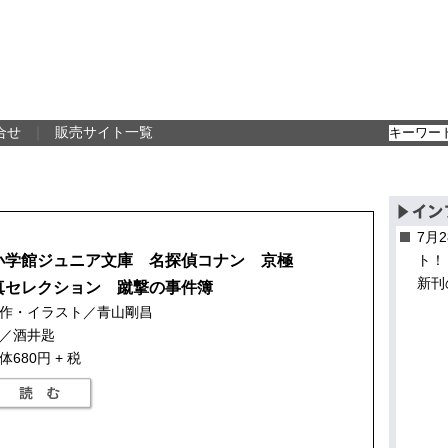
合せ
｜
販売サイト一覧
7月
小学館ジュニア文庫 名探偵コナン 京極
ト！
新刊
真セレクション 蹴撃の事件簿
作・イラスト／青山剛昌
／酒井匙
体680円 + 税