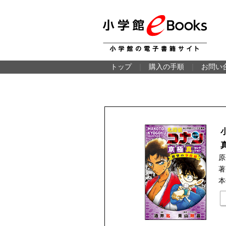
トップ
｜
購入の手順
｜
お問い
原
著
本