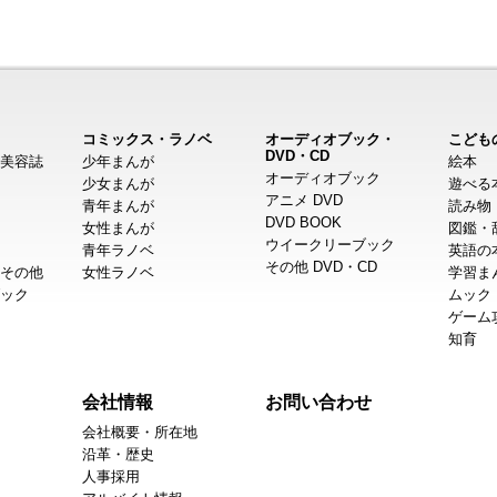
コミックス・ラノベ
オーディオブック・
こども
DVD・CD
美容誌
少年まんが
絵本
オーディオブック
少女まんが
遊べる
アニメ DVD
青年まんが
読み物
DVD BOOK
女性まんが
図鑑・
ウイークリーブック
青年ラノベ
英語の
その他 DVD・CD
その他
女性ラノベ
学習ま
ック
ムック
ゲーム
知育
会社情報
お問い合わせ
会社概要・所在地
沿革・歴史
人事採用