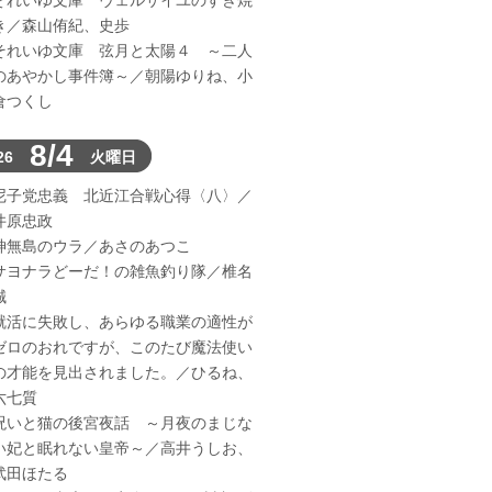
それいゆ文庫 ヴェルサイユのすき焼
き／森山侑紀、史歩
それいゆ文庫 弦月と太陽４ ～二人
のあやかし事件簿～／朝陽ゆりね、小
倉つくし
8/4
26
火曜日
尼子党忠義 北近江合戦心得〈八〉／
井原忠政
神無島のウラ／あさのあつこ
サヨナラどーだ！の雑魚釣り隊／椎名
誠
就活に失敗し、あらゆる職業の適性が
ゼロのおれですが、このたび魔法使い
の才能を見出されました。／ひるね、
六七質
呪いと猫の後宮夜話 ～月夜のまじな
い妃と眠れない皇帝～／高井うしお、
武田ほたる