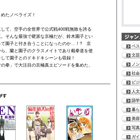
とめたノベライズ！
して、空手の全世界で公式戦400戦無敗を誇る
真。そんな最強で硬派な京極だが、鈴木園子とい
って園子と付き合うことになったのか…！? 京
ベス
から、蘭と園子のクラスメイトであり截拳道を使
文芸
そして園子とのドキドキシーンも収録！
ノン
青の拳」で大注目の京極真エピソードを集めた、
！
社会
ビジ
人文
語学
暮ら
美容
写真
ガイ