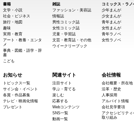
書籍
雑誌
コミックス・ラノ
文学・小説
ファッション・美容誌
少年まんが
社会・ビジネス
情報誌
少女まんが
旅行・地図
男性コミック誌
青年まんが
趣味
女性コミック誌
女性まんが
実用・教育
児童・学習誌
青年ラノベ
アート・教養・エンタ
文芸・教育誌・その他
女性ラノベ
メ
ウイークリーブック
事典・図鑑・語学・辞
書
こども
お知らせ
関連サイト
会社情報
トピックス一覧
注目サイト
会社概要・所在地
サイン会・イベント
学ぶ・育てる
沿革・歴史
各賞・作品募集
楽しむ
人事採用
テレビ・映画化情報
応募する
アルバイト情報
プレゼント
Webコンテンツ
会社見学要項
SNS一覧
アクセシビリティ
取り組み
動画一覧