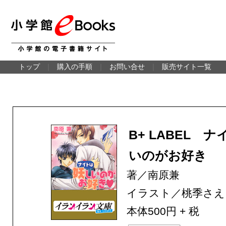
トップ
｜
購入の手順
｜
お問い合せ
｜
販売サイト一覧
B+ LABEL 
いのがお好き
著／南原兼
イラスト／桃季さえ
本体500円 + 税