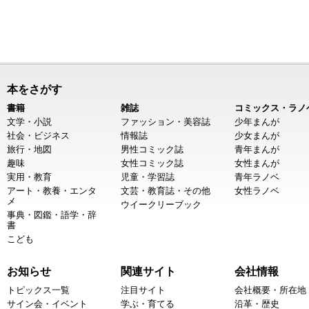
本をさがす
書籍
雑誌
コミックス・ラノ
文学・小説
ファッション・美容誌
少年まんが
社会・ビジネス
情報誌
少女まんが
旅行・地図
男性コミック誌
青年まんが
趣味
女性コミック誌
女性まんが
実用・教育
児童・学習誌
青年ラノベ
アート・教養・エンタ
文芸・教育誌・その他
女性ラノベ
メ
ウイークリーブック
事典・図鑑・語学・辞
書
こども
お知らせ
関連サイト
会社情報
トピックス一覧
注目サイト
会社概要・所在地
サイン会・イベント
学ぶ・育てる
沿革・歴史