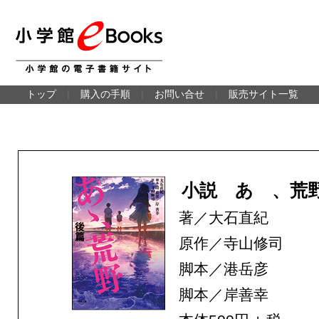
トップ
｜
購入の手順
｜
お問い合せ
｜
販売サイト一覧
小説 あゝ、荒
著／大石直紀
原作／寺山修司
脚本／港岳彦
脚本／岸善幸