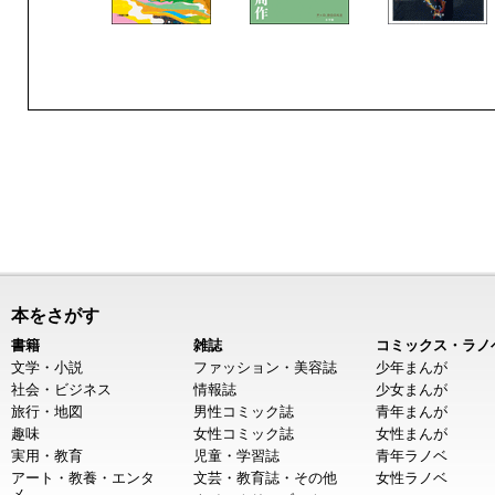
本をさがす
書籍
雑誌
コミックス・ラノ
文学・小説
ファッション・美容誌
少年まんが
社会・ビジネス
情報誌
少女まんが
旅行・地図
男性コミック誌
青年まんが
趣味
女性コミック誌
女性まんが
実用・教育
児童・学習誌
青年ラノベ
アート・教養・エンタ
文芸・教育誌・その他
女性ラノベ
メ