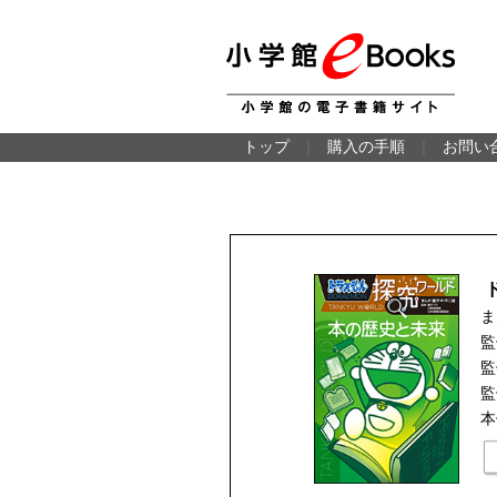
トップ
｜
購入の手順
｜
お問い
ま
監
監
監
本