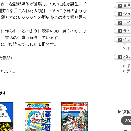
まざまな記録媒体が登場し、ついに紙が誕生。そ
参考
刷技術を手に入れた人類は、ついに今日のような
ジ
人類と本の５０００年の歴史をこの本で振り返っ
ライ
うに作られ、どのように読者の元に届くのか。ま
ライ
社、書店の仕事も解説しています。
イラ
人にぜひ読んでほしい１冊です。
ボ
パレ
売作品)
ボ
テ
まれます。
20