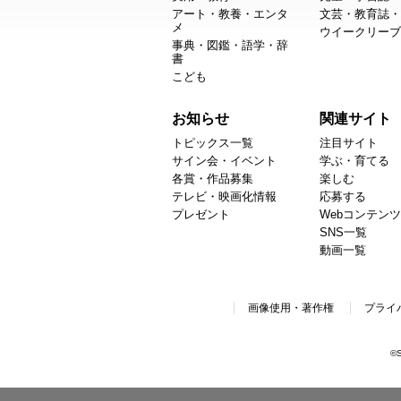
アート・教養・エンタ
文芸・教育誌・
メ
ウイークリーブ
事典・図鑑・語学・辞
書
こども
お知らせ
関連サイト
トピックス一覧
注目サイト
サイン会・イベント
学ぶ・育てる
各賞・作品募集
楽しむ
テレビ・映画化情報
応募する
プレゼント
Webコンテンツ
SNS一覧
動画一覧
画像使用・著作権
プライ
©S