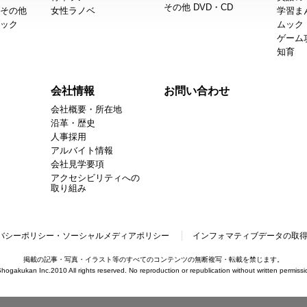
その他 DVD・CD
その他
女性ラノベ
学習ま
ック
ムック
ゲーム
知育
会社情報
お問い合わせ
会社概要・所在地
沿革・歴史
人事採用
アルバイト情報
会社見学要項
アクセシビリティへの
取り組み
バシーポリシー・ソーシャルメディアポリシー
インフォマティブデータの取
掲載の記事・写真・イラスト等のすべてのコンテンツの無断複写・転載を禁じます。
hogakukan Inc.2010 All rights reserved. No reproduction or republication without written permissi