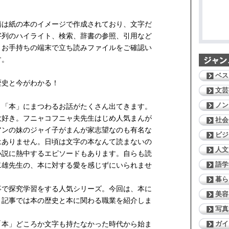
籍は紙の本のイメージで作成されており、文字だ
字列のハイライト、検索、辞書の参照、引用など
。お手持ちの端末で立ち読みファイルをご確認い
す。
ベス
歴史と今がわかる！
文芸
ノン
、「本」にまつわるお話がたくさん出てきます。
大好き。フニャコフニャ夫先生はじめ人気まんが
社会
アンの妹のジャイ子がまんが家志望なのも有名な
ビジ
はありません。日頃は文字の本なんて読まないの
人文
小説に熱中するエピソードもあります。自らも読
語学
二雄先生の、本に対する愛を感じずにいられませ
暮ら
事で探究学習をする人気シリーズ。今回は、本に
美容
、記事では本の歴史と本に関わる職業を紹介しま
写真
ガイ
「本」どころか文字も持たなかった時代から始ま