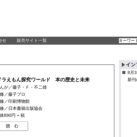
合せ
｜
販売サイト一覧
8月
ドラえもん探究ワールド 本の歴史と未来
新刊
んが／藤子・Ｆ・不二雄
修／藤子プロ
修／印刷博物館
修／日本書籍出版協会
体890円 + 税