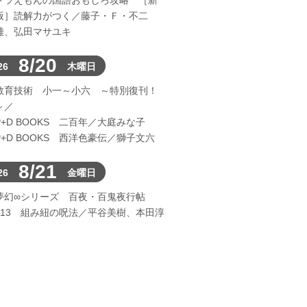
ドラえもんの国語おもしろ攻略 ［新
版］読解力がつく／藤子・Ｆ・不二
雄、弘田マサユキ
8/20
26
木曜日
教育技術 小一～小六 ～特別復刊！
～／
P+D BOOKS 二百年／大庭みな子
P+D BOOKS 西洋色豪伝／獅子文六
8/21
26
金曜日
夢幻∞シリーズ 百夜・百鬼夜行帖
113 組み紐の呪法／平谷美樹、本田淳