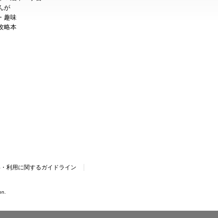
んが
・趣味
攻略本
得・利用に関するガイドライン
on.