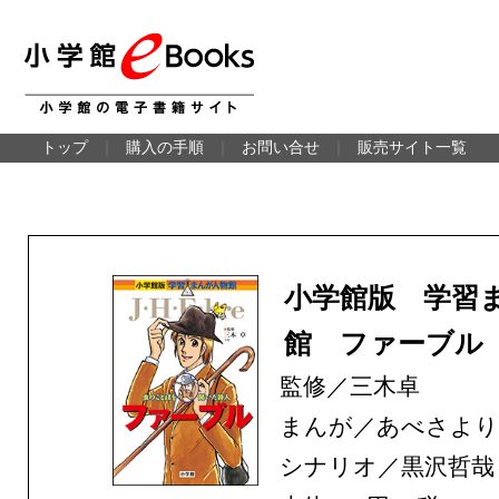
トップ
｜
購入の手順
｜
お問い合せ
｜
販売サイト一覧
小学館版 学習
館 ファーブル
監修／三木卓
まんが／あべさより
シナリオ／黒沢哲哉