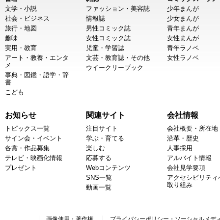
文学・小説
ファッション・美容誌
少年まんが
社会・ビジネス
情報誌
少女まんが
旅行・地図
男性コミック誌
青年まんが
趣味
女性コミック誌
女性まんが
実用・教育
児童・学習誌
青年ラノベ
アート・教養・エンタ
文芸・教育誌・その他
女性ラノベ
メ
ウイークリーブック
事典・図鑑・語学・辞
書
こども
お知らせ
関連サイト
会社情報
トピックス一覧
注目サイト
会社概要・所在地
サイン会・イベント
学ぶ・育てる
沿革・歴史
各賞・作品募集
楽しむ
人事採用
テレビ・映画化情報
応募する
アルバイト情報
プレゼント
Webコンテンツ
会社見学要項
SNS一覧
アクセシビリティ
取り組み
動画一覧
画像使用・著作権
プライバシーポリシー・ソーシャルメデ